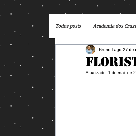
Todos posts
Academia dos Cruz
Bruno Lago
27 de 
Breaking Bad
Cartoon
Floris
Atualizado:
1 de mai. de 
DC Comics
De Volta para 
Dreamworks
Exterminado
George Orwell
God of Wa