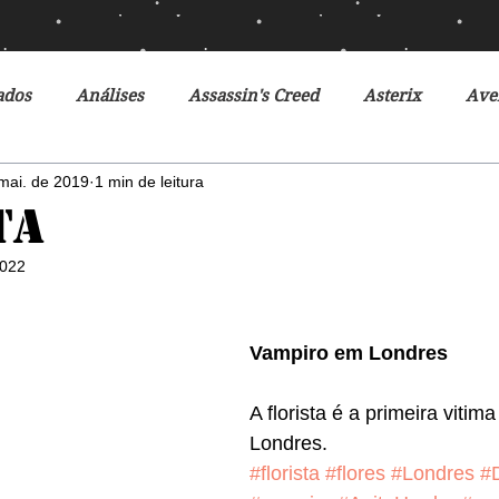
ados
Análises
Assassin's Creed
Asterix
Ave
mai. de 2019
1 min de leitura
Ciclo da Herança
Crônicas de Gelo e Fogo
Crônicas 
ta
2022
o Futuro
Debates
Desventuras em Série
Disney
Vampiro em Londres
r do Futuro
Filmes
Fox
Fronteiras do Universo
A florista é a primeira viti
Londres.
r
Heróis Brasileiros
Jogos Vorazes
Livros
L
#florista
#flores
#Londres
#