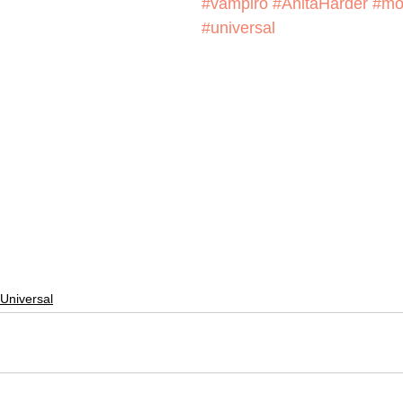
#vampiro
#AnitaHarder
#mo
#universal
Universal