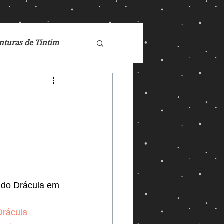
nturas de Tintim
de Nárnia
Doctor Who
Games
ma do Drácula em 
ucasFilm
Mad Max
Drácula