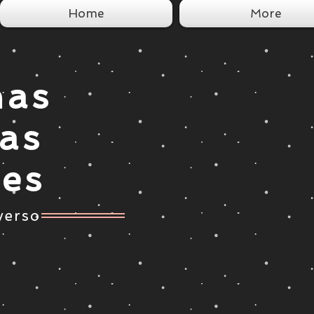
Home
More
nas
tas
ces
verso