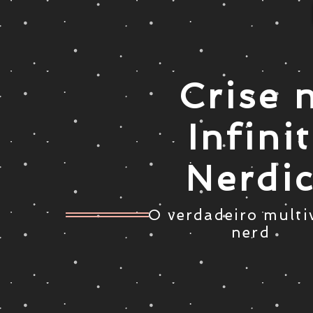
Crise 
Infini
Nerdi
O verdadeiro multi
nerd