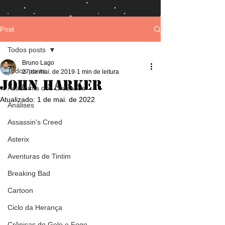
Post
Todos posts
Bruno Lago
Todos posts
27 de mai. de 2019
1 min de leitura
John Harker
Academia dos Cruzados
Atualizado:
1 de mai. de 2022
Análises
Assassin's Creed
Asterix
Aventuras de Tintim
Breaking Bad
Cartoon
Ciclo da Herança
Crônicas de Gelo e Fogo