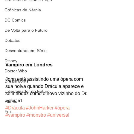
Crônicas de Nárnia
DC Comics
De Volta para o Futuro
Debates
Desventuras em Série
Disney
Vampiro em Londres
Doctor Who
John está assistindo uma ópera com 
Dreamworks
sua noiva quando Drácula aparece e 
Exterminador do Futuro
se introduz como o novo vizinho do Dr. 
Seward.
Filmes
#Drácula
#JohnHarker
#ópera
Fox
#vampiro
#monstro
#universal
Fronteiras do Universo
#DavidManners
Personagens
Games