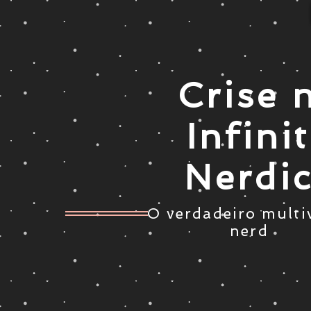
Crise 
Infini
Nerdi
O verdadeiro multi
nerd