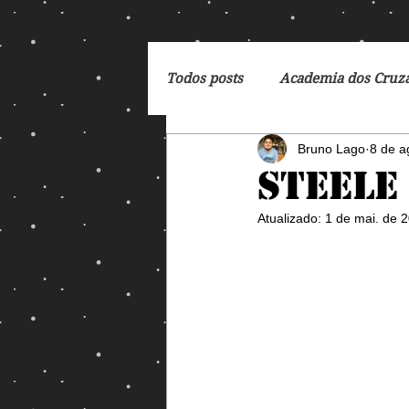
Todos posts
Academia dos Cruz
Bruno Lago
8 de a
Breaking Bad
Cartoon
Steele
Atualizado:
1 de mai. de 
DC Comics
De Volta para 
Dreamworks
Exterminado
George Orwell
God of Wa