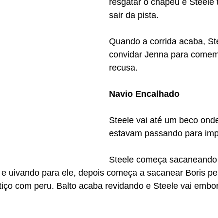
resgatar o chapéu e Steele t
sair da pista.
Quando a corrida acaba, Ste
convidar Jenna para comem
recusa.
Navio Encalhado
Steele vai até um beco onde
estavam passando para imp
Steele começa sacaneando 
e uivando para ele, depois começa a sacanear Boris pe
iço com peru. Balto acaba revidando e Steele vai embo