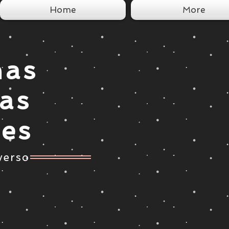
Home
More
nas
tas
ces
verso