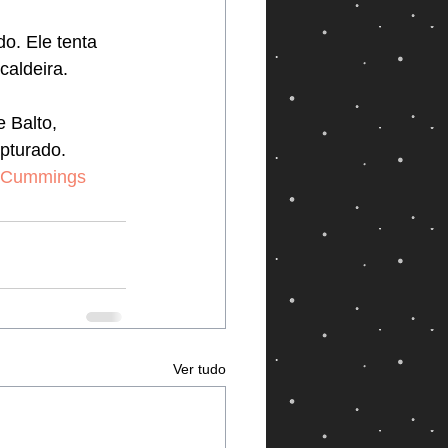
o. Ele tenta 
aldeira. 
 Balto, 
pturado. 
mCummings
Ver tudo