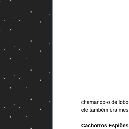
Magos e Semideuses
chamando-o de lobo 
ele também era mest
Cachorros Espiões