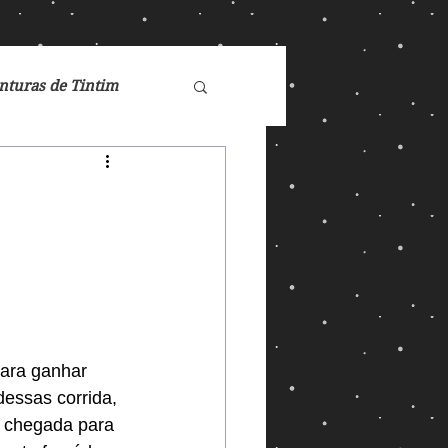
nturas de Tintim
de Nárnia
Doctor Who
Games
para ganhar 
essas corrida, 
ucasFilm
Mad Max
e chegada para 