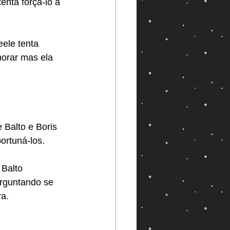
enta forçá-lo a 
ele tenta 
orar mas ela 
 Balto e Boris 
ortuná-los.
Balto 
rguntando se 
ra.