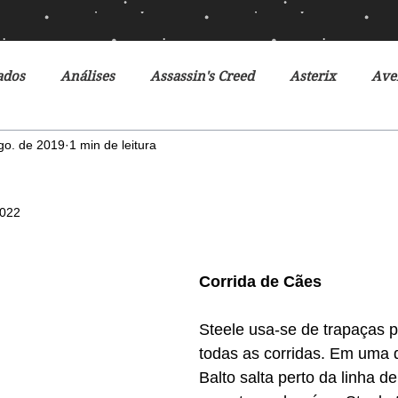
ados
Análises
Assassin's Creed
Asterix
Ave
go. de 2019
1 min de leitura
Ciclo da Herança
Crônicas de Gelo e Fogo
Crônicas 
2022
o Futuro
Debates
Desventuras em Série
Disney
Corrida de Cães
r do Futuro
Filmes
Fox
Fronteiras do Universo
Steele usa-se de trapaças 
todas as corridas. Em uma d
r
Heróis Brasileiros
Jogos Vorazes
Livros
L
Balto salta perto da linha d