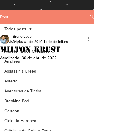
Post
Todos posts
Bruno Lago
Todos posts
24 de set. de 2019
1 min de leitura
Milton Krest
Academia dos Cruzados
Atualizado:
30 de abr. de 2022
Análises
Assassin's Creed
Asterix
Aventuras de Tintim
Breaking Bad
Cartoon
Ciclo da Herança
Crônicas de Gelo e Fogo