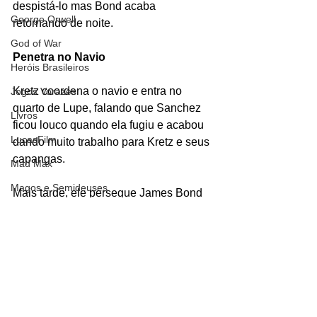
despistá-lo mas Bond acaba 
George Orwell
retornando de noite.
God of War
Penetra no Navio
Heróis Brasileiros
Kretz coordena o navio e entra no 
Jogos Vorazes
quarto de Lupe, falando que Sanchez 
Livros
ficou louco quando ela fugiu e acabou 
LucasFilm
dando muito trabalho para Kretz e seus 
capangas. 
Mad Max
Magos e Semideuses
Mais tarde, ele persegue James Bond 
pelo navio até vê-lo pulando no navio 
Marvel Comics
depois de matar um capanga.
Matrix
#MiltonKrest
#Sanchez
Mundo Mágico
#InstitutodePesquisasMarinhas
#tubarão
#007
#PermissãoparaMatar
Nickelodeon
#AnthonyZerbe
Oz
Personagens