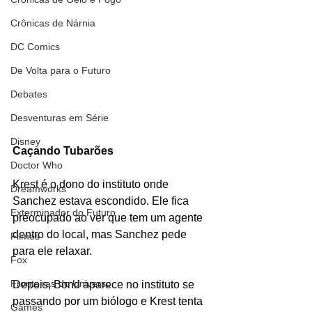
Crônicas de Nárnia
DC Comics
De Volta para o Futuro
Debates
Desventuras em Série
Disney
Caçando Tubarões
Doctor Who
Krest é o dono do instituto onde 
Dreamworks
Sanchez estava escondido. Ele fica 
Exterminador do Futuro
preocupado ao ver que tem um agente 
dentro do local, mas Sanchez pede 
Filmes
para ele relaxar.
Fox
Fronteiras do Universo
Depois, Bond aparece no instituto se 
passando por um biólogo e Krest tenta 
Games