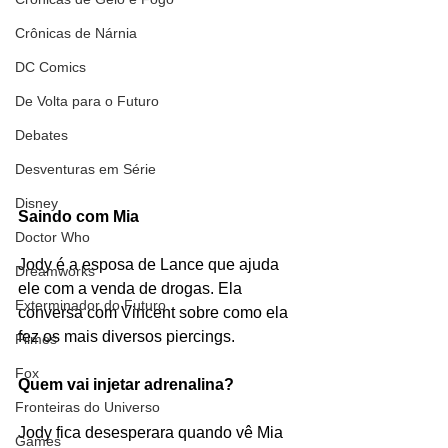
Crônicas de Nárnia
DC Comics
De Volta para o Futuro
Debates
Desventuras em Série
Disney
Saindo com Mia
Doctor Who
Jody é a esposa de Lance que ajuda 
Dreamworks
ele com a venda de drogas. Ela 
Exterminador do Futuro
conversa com Vincent sobre como ela 
fez os mais diversos piercings.
Filmes
Fox
Quem vai injetar adrenalina?
Fronteiras do Universo
Jody fica desesperara quando vê Mia 
Games