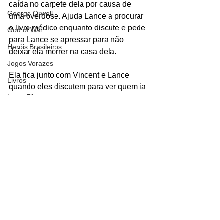
caída no carpete dela por causa de 
George Orwell
uma overdose. Ajuda Lance a procurar 
o livro médico enquanto discute e pede 
God of War
para Lance se apressar para não 
Heróis Brasileiros
deixar ela morrer na casa dela. 
Jogos Vorazes
Ela fica junto com Vincent e Lance 
Livros
quando eles discutem para ver quem ia 
LucasFilm
injetar a adrenalina em Mia.
#Jody
#QuentinTarantino
Mad Max
#Universotarantino
#traficodedrogas
Magos e Semideuses
#piercing
#RosannaArquette
#pulpfiction
Marvel Comics
Personagens
Matrix
Universo Tarantino
Filmes
Mundo Mágico
Nickelodeon
Oz