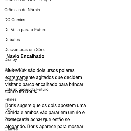
Crônicas de Nárnia
DC Comics
De Volta para o Futuro
Debates
Desventuras em Série
Navio Encalhado
Disney
Doctor Who
Muk e Luk são dois ursos polares 
extremamente agitados que decidem 
Dreamworks
visitar o barco encalhado para brincar 
Exterminador do Futuro
com o tio Boris.
Filmes
Boris sugere que os dois apostem uma 
Fox
corrida e ambos vão parar em um rio e 
Fronteiras do Universo
começam a achar que estão se 
afogando. Boris aparece para mostrar 
Games