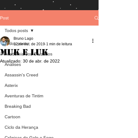
Post
Todos posts
Bruno Lago
Todos posts
12 de out. de 2019
1 min de leitura
Muk e Luk
Academia dos Cruzados
Atualizado:
30 de abr. de 2022
Análises
Assassin's Creed
Asterix
Aventuras de Tintim
Breaking Bad
Cartoon
Ciclo da Herança
Crônicas de Gelo e Fogo