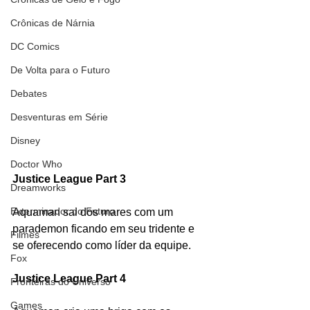
Crônicas de Nárnia
DC Comics
De Volta para o Futuro
Debates
Desventuras em Série
Disney
Doctor Who
Justice League Part 3
Dreamworks
Exterminador do Futuro
Aquaman sai dos mares com um 
parademon ficando em seu tridente e 
Filmes
se oferecendo como líder da equipe.
Fox
Justice League Part 4
Fronteiras do Universo
Games