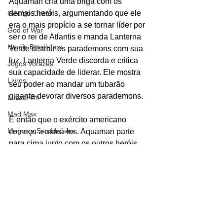
Aquaman cria uma briga com os 
demais heróis, argumentando que ele 
George Orwell
era o mais propício a se tornar líder por 
God of War
ser o rei de Atlantis e manda Lanterna 
Heróis Brasileiros
Verde distrair os parademons com sua 
luz. Lanterna Verde discorda e critica 
Jogos Vorazes
sua capacidade de liderar. Ele mostra 
Livros
seu poder ao mandar um tubarão 
gigante devorar diversos parademons. 
LucasFilm
Mad Max
É então que o exército americano 
Magos e Semideuses
começa a atacá-los. Aquaman parte 
para cima junto com os outros heróis. 
Marvel Comics
Matrix
Mais tarde, Darkseid aparece atacando 
a todos. 
Mundo Mágico
#Aquaman
#Atlantis
#águas
Nickelodeon
#ArthurCurry
#GeoffJohns
#JimLee
#LigadaJustiça
Oz