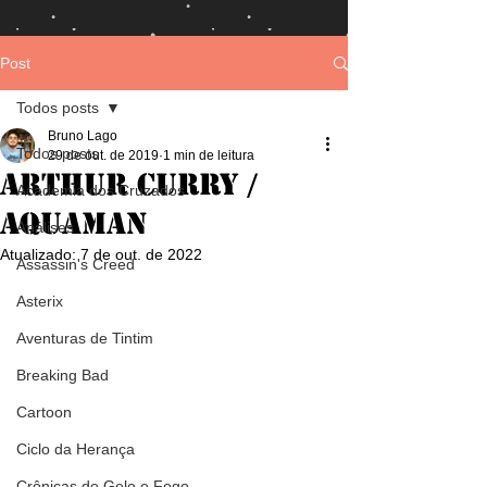
Post
Todos posts
Bruno Lago
Todos posts
29 de out. de 2019
1 min de leitura
Arthur Curry /
Academia dos Cruzados
Aquaman
Análises
Atualizado:
7 de out. de 2022
Assassin's Creed
Asterix
Aventuras de Tintim
Breaking Bad
Cartoon
Ciclo da Herança
Crônicas de Gelo e Fogo