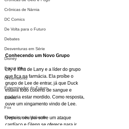
Crônicas de Nárnia
DC Comics
De Volta para o Futuro
Debates
Desventuras em Série
Conhecendo um Novo Grupo
Disney
Doctor Who
Lily é filha de Larry e a líder do grupo 
que fica na farmácia. Ela proíbe o 
Dreamworks
grupo de Lee de entrar, já que Duck 
Exterminador do Futuro
estava todo coberto de sangue e 
poderia estar mordido. Como resposta, 
Filmes
ouve um xingamento vindo de Lee.
Fox
Fronteiras do Universo
Depois, seu pai sofre um ataque 
cardíaco e Glenn se oferece para ir 
Games