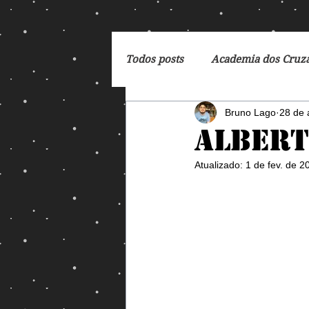
Todos posts
Academia dos Cruz
Bruno Lago
28 de 
Breaking Bad
Cartoon
Albert
Atualizado:
1 de fev. de 2
DC Comics
De Volta para 
Dreamworks
Exterminado
George Orwell
God of Wa