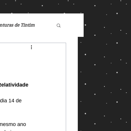
nturas de Tintim
de Nárnia
Doctor Who
elatividade
Games
dia 14 de 
ucasFilm
Mad Max
 mesmo ano 