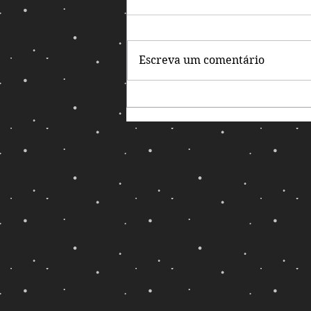
Escreva um comentário
Holograma de
Emergência Médica de
Khitomer