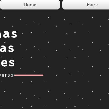
Home
More
nas
tas
ces
verso