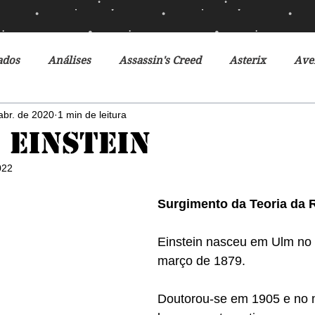
ados
Análises
Assassin's Creed
Asterix
Ave
abr. de 2020
1 min de leitura
Ciclo da Herança
Crônicas de Gelo e Fogo
Crônicas 
 Einstein
022
o Futuro
Debates
Desventuras em Série
Disney
Surgimento da Teoria da R
r do Futuro
Filmes
Fox
Fronteiras do Universo
Einstein nasceu em Ulm no 
março de 1879.
r
Heróis Brasileiros
Jogos Vorazes
Livros
L
Doutorou-se em 1905 e no