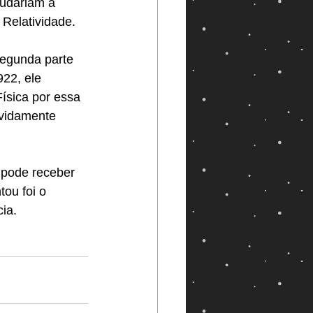
mudariam a 
 Relatividade.
segunda parte 
22, ele 
ísica por essa 
evidamente 
.
 pode receber 
ou foi o 
ia.