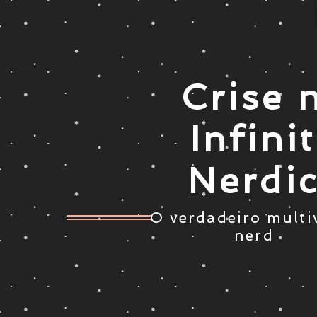
Crise 
Infini
Nerdi
O verdadeiro multi
nerd