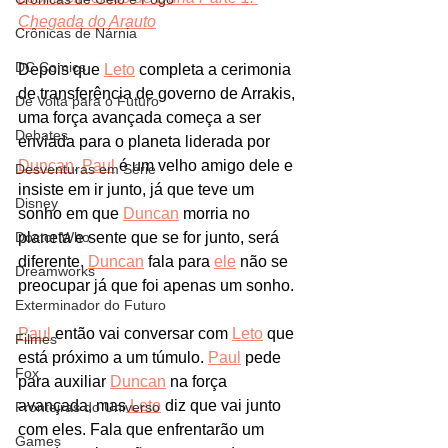
Chegada do Arauto
Crônicas de Nárnia
DC Comics
Depois que 
Leto
 completa a cerimonia 
de transferência de governo de Arrakis, 
De Volta para o Futuro
uma força avançada começa a ser 
Debates
enviada para o planeta liderada por 
Duncan
. 
Paul
 é um velho amigo dele e 
Desventuras em Série
insiste em ir junto, já que teve um 
Disney
sonho em que 
Duncan
 morria no 
Doctor Who
planeta e sente que se for junto, será 
diferente. 
Duncan
 fala para 
ele
 não se 
Dreamworks
preocupar já que foi apenas um sonho. 
Exterminador do Futuro
Paul
 então vai conversar com 
Leto
 que 
Filmes
está próximo a um túmulo. 
Paul
 pede 
Fox
para auxiliar 
Duncan
 na força 
avançada, mas
 Leto
 diz que vai junto 
Fronteiras do Universo
com eles. Fala que enfrentarão um 
Games