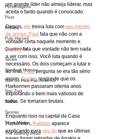
um grande líder não almeja liderar, mas 
Personagens
aceita o fardo quando é convocado. 
Pixar
Depois, 
ele
 treina luta com 
seu mestre 
Política
de armas.
Paul
 fala que não com a 
Pulp Heroes
vontade certa naquele momento e
Quadrinhos
Gunrey
 fala que vontade não tem nada 
a ver com isso. Você luta quando é 
Séries
necessário. Os dois começam a lutar e 
Sherlock Holmes
ao final, 
Paul
 pergunta se era tão sério 
assim. 
Gunrey
 responde que os 
Sítio do Pica-Pau Amarelo
Harkonnen passaram oitenta anos 
Star Trek
explorando o bem mais valiosos de 
todos. Se tornaram brutais.
Netflix
Teorias
Enquanto isso na capital da Casa 
Terra-Média
Harkonnen, 
Rabban
 aparece 
explicando para 
seu tio
 que as últimas 
The Walking Dead
naves foram retiradas de Arrakis e 