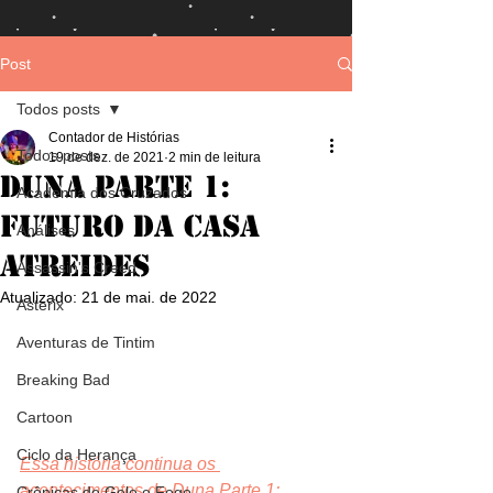
Post
Todos posts
Contador de Histórias
Todos posts
19 de dez. de 2021
2 min de leitura
Duna Parte 1:
Academia dos Cruzados
Futuro da Casa
Análises
Atreides
Assassin's Creed
Atualizado:
21 de mai. de 2022
Asterix
Aventuras de Tintim
Breaking Bad
Cartoon
Ciclo da Herança
Essa história continua os 
acontecimentos de Duna Parte 1: 
Crônicas de Gelo e Fogo