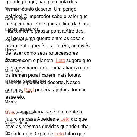
grande perigo, não por conta dos 
George Orwell
fremen ou do deserto. Um perigo 
político! O Imperador sabe o valor que 
God of War
a especiaria tem e que ao tirar da Casa 
Heróis Brasileiros
Harkonnen e passar para a Atreides, 
vai gerar uma guerra entre as casa e 
Jogos Vorazes
assim enfraquecê-las. Porém, ao invés 
Livros
de fazer como seus antecessores 
LucasFilm
fizeram com o planeta, 
Leto
 sugere que 
eles deveriam formar uma aliança com 
Mad Max
os fremen para ficarem mais fortes, 
Magos e Semideuses
usando o poder do deserto. Nesse 
sentido, 
Paul
 poderia ajudar a formar 
Marvel Comics
esse elo. 
Matrix
Paul
 se questiona se é realmente o 
Mundo Mágico
futuro da casa Atreides e 
Leto
 diz que 
Nickelodeon
teve as mesmas dúvidas quando tinha 
Oz
a idade dele. O pai de 
Leto
 falou que 