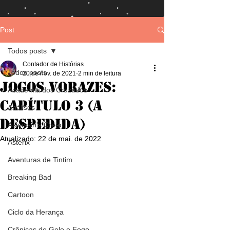
Post
Todos posts
Contador de Histórias
Todos posts
20 de nov. de 2021
2 min de leitura
Jogos Vorazes:
Academia dos Cruzados
Capítulo 3 (A
Análises
Despedida)
Assassin's Creed
Atualizado:
22 de mai. de 2022
Asterix
Aventuras de Tintim
Breaking Bad
Cartoon
Ciclo da Herança
Crônicas de Gelo e Fogo