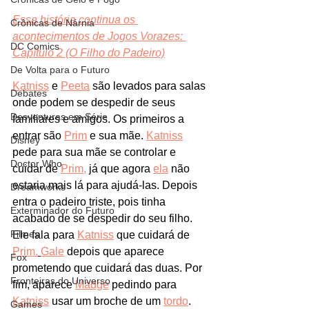
Essa história continua os 
Crônicas de Nárnia
acontecimentos de Jogos Vorazes: 
DC Comics
Capítulo 2 (O Filho do Padeiro)
De Volta para o Futuro
Katniss
 e 
Peeta
 são levados para salas 
Debates
onde podem se despedir de seus 
Desventuras em Série
familiares e amigos. Os primeiros a 
entrar são 
Prim
 e sua mãe. 
Katniss
Disney
pede para sua mãe se controlar e 
Doctor Who
cuidar de 
Prim,
 já que agora 
ela
 não 
estaria mais lá para ajudá-las. Depois 
Dreamworks
entra o padeiro triste, pois tinha 
Exterminador do Futuro
acabado de se despedir do seu filho. 
Filmes
Ele fala para 
Katniss
 que cuidará de 
Prim.
Gale
 depois que aparece 
Fox
prometendo que cuidará das duas. Por 
Fronteiras do Universo
fim, aparece 
Madge
 pedindo para 
Katniss
 usar um broche de um 
tordo
. 
Games