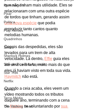
que não tinham mais utilidade. Eles se 
Personagens
relacionaram com uma outra espécie 
Pixar
de tordos que tinham, gerando assim 
Política
uma nova espécie
 que podia 
reproduzir tanto cantos quanto 
Pulp Heroes
melodias humanas. 
Quadrinhos
Depois das despedidas, eles são 
Séries
levados para um trem de alta 
Sherlock Holmes
velocidade. Lá dentro, 
Effie
 guia eles 
Sítio do Pica-Pau Amarelo
até uma ceia farta, muito mais do que 
eles já haviam visto em toda sua vida. 
Star Trek
Haymitch
 não está. 
Netflix
Quando a ceia acaba, eles veem um 
Teorias
vídeo mostrando todos os tributos 
Terra-Média
daquele ano, terminando com a cena 
de 
Katniss
 se voluntariando por 
sua 
The Walking Dead