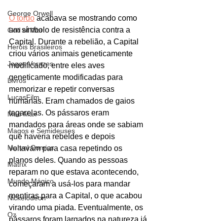
George Orwell
O tordo
 acabava se mostrando como 
um símbolo de resistência contra a 
God of War
Capital. Durante a rebelião, a Capital 
Heróis Brasileiros
criou vários animais geneticamente 
Jogos Vorazes
modificado, entre eles aves 
geneticamente modificadas para 
Livros
memorizar e repetir conversas 
LucasFilm
humanas. Eram chamados de gaios 
tagarelas. Os pássaros eram 
Mad Max
mandados para áreas onde se sabiam 
Magos e Semideuses
que haveria rebeldes e depois 
Marvel Comics
voltavam para casa repetindo os 
planos deles. Quando as pessoas 
Matrix
reparam no que estava acontecendo, 
Mundo Mágico
começaram a usá-los para mandar 
mentiras para a Capital, o que acabou 
Nickelodeon
virando uma piada. Eventualmente, os 
Oz
pássaros foram largados na natureza já 