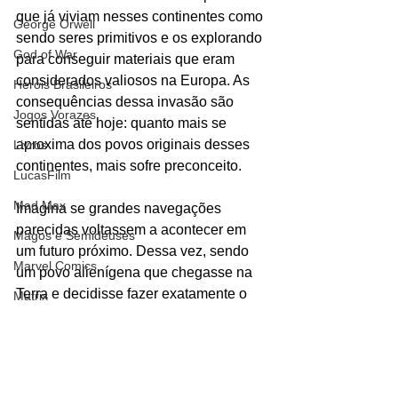
que já viviam nesses continentes como 
George Orwell
sendo seres primitivos e os explorando 
God of War
para conseguir materiais que eram 
considerados valiosos na Europa. As 
Heróis Brasileiros
consequências dessa invasão são 
Jogos Vorazes
sentidas até hoje: quanto mais se 
aproxima dos povos originais desses 
Livros
continentes, mais sofre preconceito.
LucasFilm
Mad Max
Imagina se grandes navegações 
parecidas voltassem a acontecer em 
Magos e Semideuses
um futuro próximo. Dessa vez, sendo 
Marvel Comics
um povo alienígena que chegasse na 
Terra e decidisse fazer exatamente o 
Matrix
que os europeus fizeram no passado, 
Mundo Mágico
utilizando a sua própria régua para 
Nickelodeon
medir quem é civilizado e quem é 
selvagem. Nesse caso, todos os 
Oz