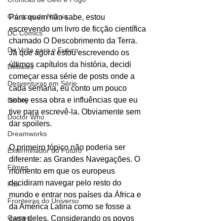
Crônicas de Nárnia
Para quem não sabe, estou 
escrevendo um livro de ficção científica 
DC Comics
chamado O Descobrimento da Terra. 
De Volta para o Futuro
Já que agora estou escrevendo os 
últimos capítulos da história, decidi 
Debates
começar essa série de posts onde a 
Desventuras em Série
cada semana, eu conto um pouco 
sobre essa obra e influências que eu 
Disney
tive para escrevê-la. Obviamente sem 
Doctor Who
dar spoilers.
Dreamworks
O primeiro tópico não poderia ser 
Exterminador do Futuro
diferente: as Grandes Navegações. O 
Filmes
momento em que os europeus 
decidiram navegar pelo resto do 
Fox
mundo e entrar nos países da África e 
Fronteiras do Universo
da América Latina como se fosse a 
Games
casa deles. Considerando os povos 