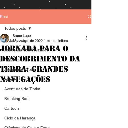
Post
Todos posts
Bruno Lago
Todos posts
15 de ago. de 2022
1 min de leitura
Jornada para o
Academia dos Cruzados
Descobrimento da
Análises
Terra: Grandes
Assassin's Creed
Navegações
Asterix
Aventuras de Tintim
Breaking Bad
Cartoon
Ciclo da Herança
Crônicas de Gelo e Fogo