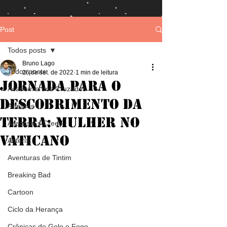
Post
Todos posts
Bruno Lago
Todos posts
26 de set. de 2022
1 min de leitura
Jornada para o
Academia dos Cruzados
Descobrimento da
Análises
Terra: Mulher no
Assassin's Creed
Vaticano
Asterix
Aventuras de Tintim
Breaking Bad
Cartoon
Ciclo da Herança
Crônicas de Gelo e Fogo