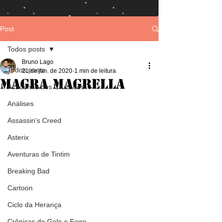
Post
Todos posts
Bruno Lago
Todos posts
21 de jan. de 2020
1 min de leitura
Magra Magrella
Academia dos Cruzados
Análises
Assassin's Creed
Asterix
Aventuras de Tintim
Breaking Bad
Cartoon
Ciclo da Herança
Crônicas de Gelo e Fogo