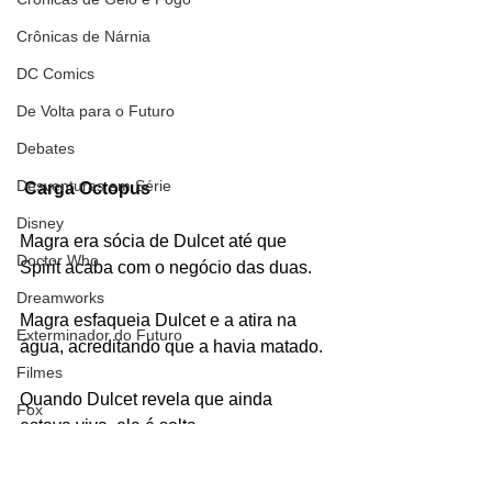
Crônicas de Nárnia
DC Comics
De Volta para o Futuro
Debates
Desventuras em Série
Carga Octopus
Disney
Magra era sócia de Dulcet até que 
Doctor Who
Spirit acaba com o negócio das duas. 
Dreamworks
Magra esfaqueia Dulcet e a atira na 
Exterminador do Futuro
água, acreditando que a havia matado. 
Filmes
Quando Dulcet revela que ainda 
Fox
estava viva, ela é solta.
Fronteiras do Universo
Personagens
Quadrinhos
Games