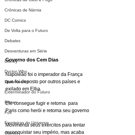
Crônicas de Nárnia
DC Comics
De Volta para o Futuro
Debates
Desventuras em Série
Governo dos Cem Dias
Disney
Doctor Who
Napoleão foi o imperador da França 
que foi deposto por outros países e 
Dreamworks
exilado em Elba. 
Exterminador do Futuro
Filmes
Ele consegue fugir e retorna  para 
Paris como herói e retoma seu governo
Fox
Fronteiras do Universo
Movimenta seus exércitos para tentar 
reconquistar seu império, mas acaba 
Games