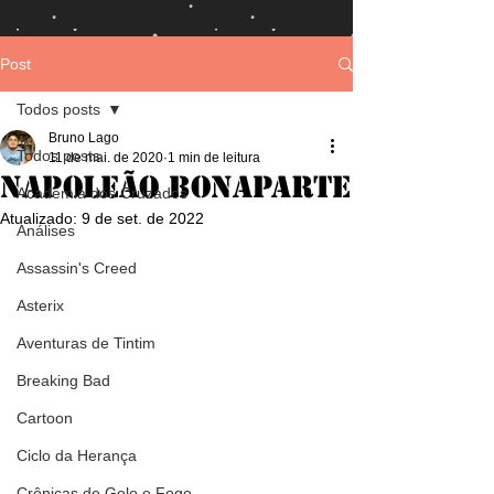
Post
Todos posts
Bruno Lago
Todos posts
11 de mai. de 2020
1 min de leitura
Napoleão Bonaparte
Academia dos Cruzados
Atualizado:
9 de set. de 2022
Análises
Assassin's Creed
Asterix
Aventuras de Tintim
Breaking Bad
Cartoon
Ciclo da Herança
Crônicas de Gelo e Fogo