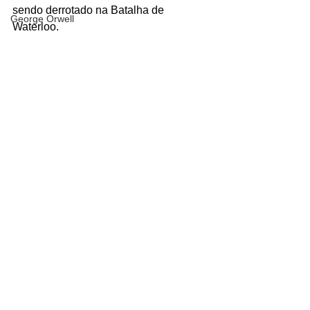
sendo derrotado na Batalha de 
George Orwell
Waterloo.
God of War
Volta a ser exilando e dessa vez fica 
Heróis Brasileiros
preso até a sua morte.
Jogos Vorazes
Personagens
Universo Zero
Livros
LucasFilm
Mad Max
Magos e Semideuses
Marvel Comics
Ver tudo
Posts recentes
Matrix
Mundo Mágico
Nickelodeon
Oz