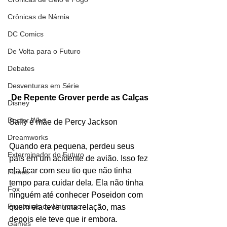
Crônicas de Nárnia
DC Comics
De Volta para o Futuro
Debates
Desventuras em Série
De Repente Grover perde as Calças
Disney
Doctor Who
Sally é mãe de Percy Jackson
Dreamworks
Quando era pequena, perdeu seus 
Exterminador do Futuro
pais em um acidente de avião. Isso fez 
ela ficar com seu tio que não tinha 
Filmes
tempo para cuidar dela. Ela não tinha 
Fox
ninguém até conhecer Poseidon com 
Fronteiras do Universo
quem ela teve uma relação, mas 
depois ele teve que ir embora.
Games