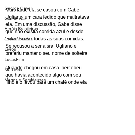
George Orwell
Mais tarde ela se casou com Gabe 
Ugliano, um cara fedido que maltratava 
God of War
ela. Em uma discussão, Gabe disse 
Heróis Brasileiros
que não existia comida azul e desde 
então ela faz todas as suas comidas. 
Jogos Vorazes
Se recusou a ser a sra. Ugliano e 
Livros
preferiu manter o seu nome de solteira. 
LucasFilm
Quando chegou em casa, percebeu 
Mad Max
que havia acontecido algo com seu 
Magos e Semideuses
filho e o levou para um chalé onde ela 
havia conhecido Poseidon. No dia 
Marvel Comics
seguinte, Grover aparece e pede para 
Matrix
Percy contar o que havia acontecido na 
Mundo Mágico
escola. Quando Percy conta, ela 
manda os dois fugirem. 
Nickelodeon
Oz
Personagens