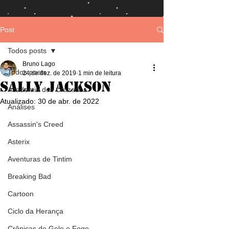
Post
Todos posts
Bruno Lago
Todos posts
24 de dez. de 2019
1 min de leitura
Sally Jackson
Academia dos Cruzados
Atualizado:
30 de abr. de 2022
Análises
Assassin's Creed
Asterix
Aventuras de Tintim
Breaking Bad
Cartoon
Ciclo da Herança
Crônicas de Gelo e Fogo