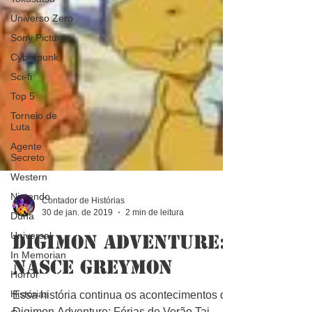
Universo Zero
Sony Pictures
Cyberpunk
Sci-fi
Top 5
Torneio de
Luta
Agente
Secreto
Western
Nintendo
Duna
Universal
Contador de Histórias
In Memorian
30 de jan. de 2019
2 min de leitura
Horror
Digimon Adventure:
Histórias