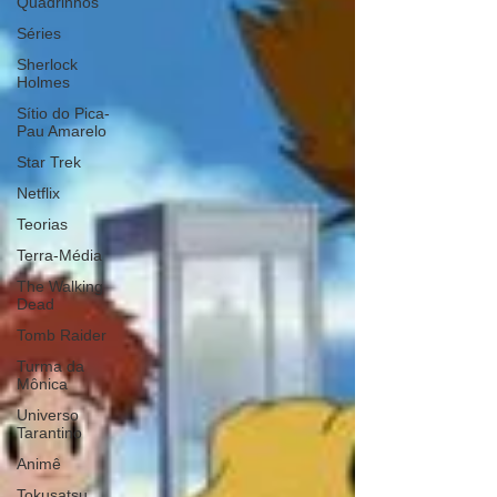
Quadrinhos
Séries
Sherlock
Holmes
Sítio do Pica-
Pau Amarelo
Star Trek
Netflix
Teorias
Terra-Média
The Walking
Dead
Tomb Raider
Turma da
Mônica
Universo
Tarantino
Animê
Tokusatsu