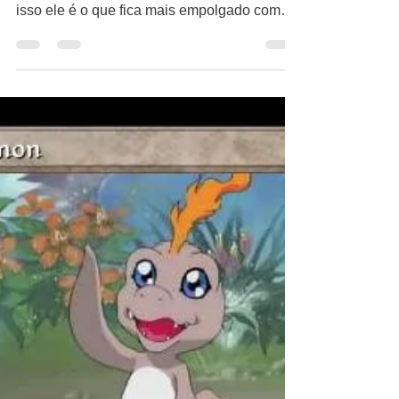
Bruno Lago
16 de ago. de 2018
1 min de leitura
Takeru Takaishi /
T.K.
Férias de Verão T.K é o irmão mais novo de
Matt. T.K. é o digiescolhido mais novo e por
isso ele é o que fica mais empolgado com
a...