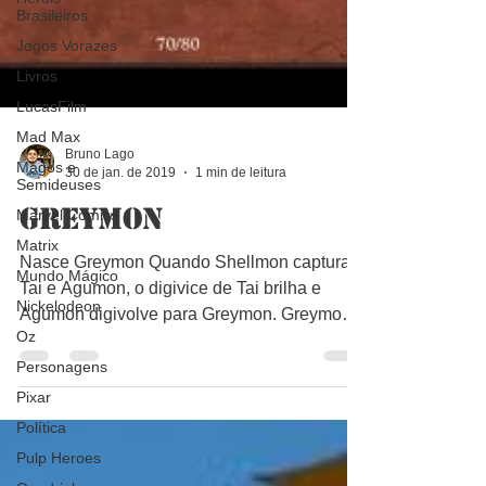
Brasileiros
Jogos Vorazes
Livros
LucasFilm
Mad Max
Magos e
Semideuses
Bruno Lago
30 de jan. de 2019
1 min de leitura
Marvel Comics
Matrix
Greymon
Mundo Mágico
Nasce Greymon Quando Shellmon captura
Nickelodeon
Tai e Agumon, o digivice de Tai brilha e
Oz
Agumon digivolve para Greymon. Greymon
Personagens
consegue enfrentar...
Pixar
Política
Pulp Heroes