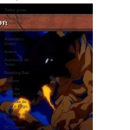
Todos posts
Academia dos
Cruzados
Análises
Assassin's
Creed
Asterix
Aventuras de
Tintim
Breaking Bad
Cartoon
Ciclo da
Herança
Crônicas de
Gelo e Fogo
Crônicas de
Nárnia
DC Comics