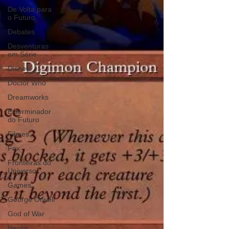
De Volta para
o Futuro
Debates
Desventuras
em Série
Disney
Doctor Who
Dreamworks
Exterminador
do Futuro
Filmes
Fox
Fronteiras do
Universo
Games
George Orwell
God of War
Heróis