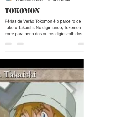
Bruno Lago
16 de ago. de 2018
1 min de leitura
Tokomon
Férias de Verão Tokomon é o parceiro de
Takeru Takaishi. No digimundo, Tokomon
corre para perto dos outros digiescolhidos e
chama T.K....