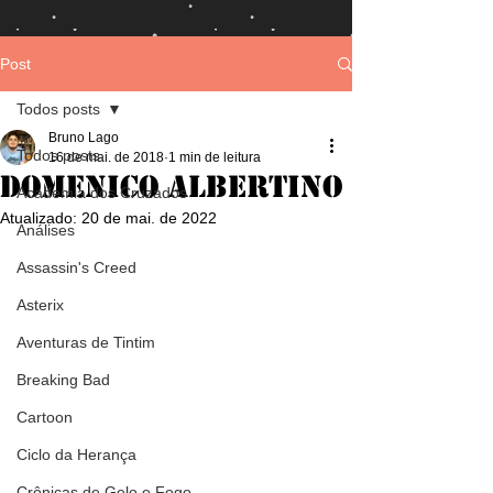
Post
Todos posts
Bruno Lago
Todos posts
16 de mai. de 2018
1 min de leitura
Domenico Albertino
Academia dos Cruzados
Atualizado:
20 de mai. de 2022
Análises
Assassin's Creed
Asterix
Aventuras de Tintim
Breaking Bad
Cartoon
Ciclo da Herança
Crônicas de Gelo e Fogo