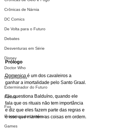
Crônicas de Nárnia
DC Comics
De Volta para o Futuro
Debates
Desventuras em Série
Disney
Prólogo
Doctor Who
Domenico é um dos cavaleiros a 
Dreamworks
ganhar a imortalidade pelo Santo Graal.
Exterminador do Futuro
Ele questiona Balduíno, quando ele 
Filmes
fala que os rituais não tem importância 
Fox
e diz que eles fazem parte das regras e 
Fronteiras do Universo
é isso que mantém as coisas em ordem.
Games