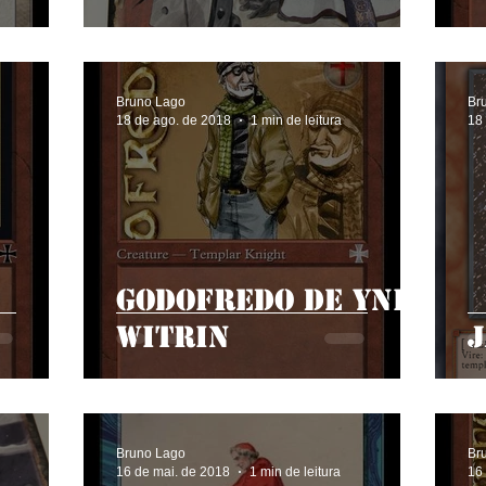
Ordem do Templo
Bruno Lago
Br
18 de ago. de 2018
1 min de leitura
18
Godofredo de Ynis
Witrin
Bruno Lago
Br
16 de mai. de 2018
1 min de leitura
16