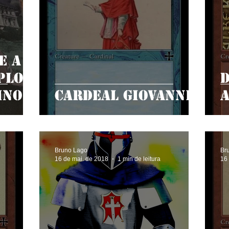
e a
plo:
ino
Cardeal Giovanni
Bruno Lago
Br
16 de mai. de 2018
1 min de leitura
16