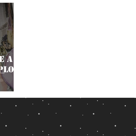
e a
plo: