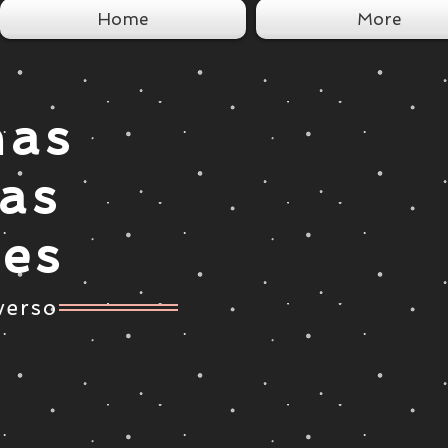
Home
More
nas
tas
ces
verso