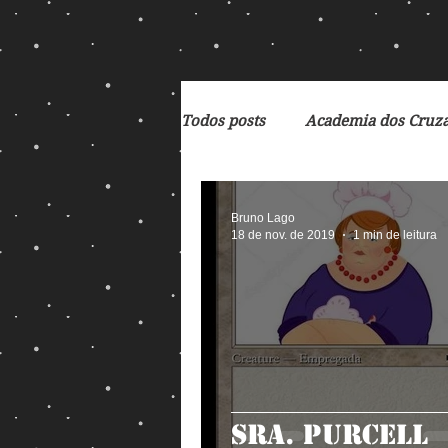
Todos posts
Academia dos Cruz
Breaking Bad
Cartoon
Bruno Lago
18 de nov. de 2019
1 min de leitura
De Volta para o Futuro
Deb
Exterminador do Futuro
F
Sra. Purcell
God of War
Heróis Brasile