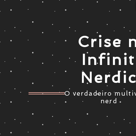
Crise 
Infini
Nerdi
O verdadeiro multi
nerd