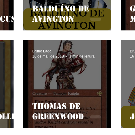
Balduíno de
cus
Avington
Bruno Lago
Br
16 de mai. de 2018
1 min de leitura
16
Thomas de
lli
Greenwood
J