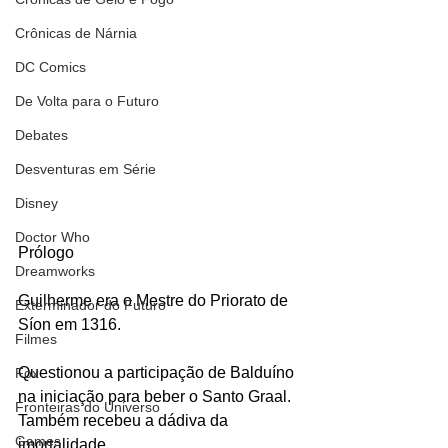
Crônicas de Nárnia
DC Comics
De Volta para o Futuro
Debates
Desventuras em Série
Disney
Doctor Who
Prólogo
Dreamworks
Guilherme era o Mestre do Priorato de 
Exterminador do Futuro
Síon em 1316.
Filmes
Questionou a participação de Balduíno 
Fox
na iniciação para beber o Santo Graal.
Fronteiras do Universo
Também recebeu a dádiva da 
Games
imortalidade.