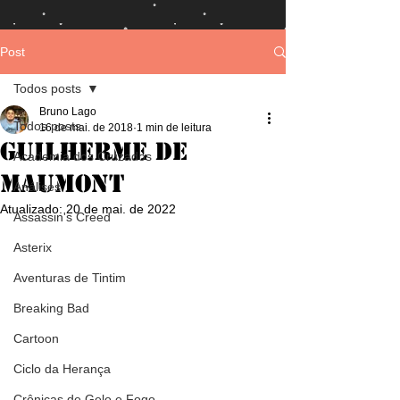
Post
Todos posts
Bruno Lago
Todos posts
16 de mai. de 2018
1 min de leitura
Guilherme de
Academia dos Cruzados
Maumont
Análises
Atualizado:
20 de mai. de 2022
Assassin's Creed
Asterix
Aventuras de Tintim
Breaking Bad
Cartoon
Ciclo da Herança
Crônicas de Gelo e Fogo