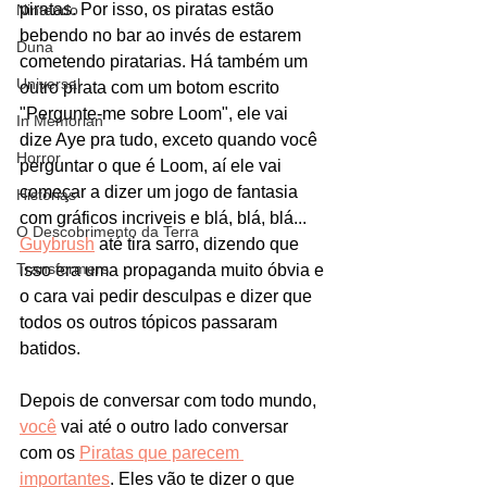
piratas. Por isso, os piratas estão 
Nintendo
bebendo no bar ao invés de estarem 
Duna
cometendo piratarias. Há também um 
Universal
outro pirata com um botom escrito 
"Pergunte-me sobre Loom", ele vai 
In Memorian
dize Aye pra tudo, exceto quando você 
Horror
perguntar o que é Loom, aí ele vai 
começar a dizer um jogo de fantasia 
Histórias
com gráficos incriveis e blá, blá, blá... 
O Descobrimento da Terra
Guybrush
 até tira sarro, dizendo que 
Transformers
isso era uma propaganda muito óbvia e 
o cara vai pedir desculpas e dizer que 
todos os outros tópicos passaram 
batidos. 
Depois de conversar com todo mundo, 
você
 vai até o outro lado conversar 
com os 
Piratas que parecem 
importantes
. Eles vão te dizer o que 