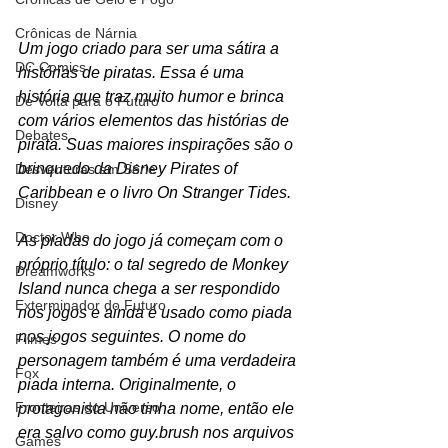
Crônicas de Nárnia
Um jogo criado para ser uma sátira a 
DC Comics
histórias de piratas. Essa é uma 
história que traz muito humor e brinca 
De Volta para o Futuro
com vários elementos das histórias de 
Debates
pirata. Suas maiores inspirações são o 
brinquedo da Disney Pirates of 
Desventuras em Série
Caribbean e o livro On Stranger Tides. 
Disney
Doctor Who
As piadas do jogo já começam com o 
próprio título: o tal segredo de Monkey 
Dreamworks
Island nunca chega a ser respondido 
Exterminador do Futuro
nos jogos e ainda é usado como piada 
nos jogos seguintes. O nome do 
Filmes
personagem também é uma verdadeira 
Fox
piada interna. Originalmente, o 
Fronteiras do Universo
protagonista não tinha nome, então ele 
era salvo como guy.brush nos arquivos 
Games