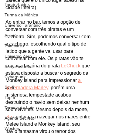
parece que é o único lugar aceso na 
Tomb Raider
cidade inteira)
Turma da Mônica
Ao entrar no bar, temos a opção de 
Universo Tarantino
conversar com três piratas e um 
Animê
cachorro. Sim, podemos conversar com 
o cachorro, escolhendo qual o tipo de 
Tokusatsu
latido que a gente vai usar para 
Universo Zero
conversar com ele. Os piratas vão te 
contar a história do pirata 
LeChuck
 que 
Sony Pictures
estava disposto a buscar o segredo da 
Cyberpunk
Monkey Island para impressionar 
a 
Sci-fi
governadora Marley
, porém uma 
misteriosa tempestade acabou 
Top 5
destruindo o navio sem deixar nenhum 
Torneio de Luta
sobrevivente. Mesmo depois da morte, 
ele
 continua a navegar nos mares entre 
Agente Secreto
Melee Island e Monkey Island, seu 
Western
navio fantasma virou o terror dos 