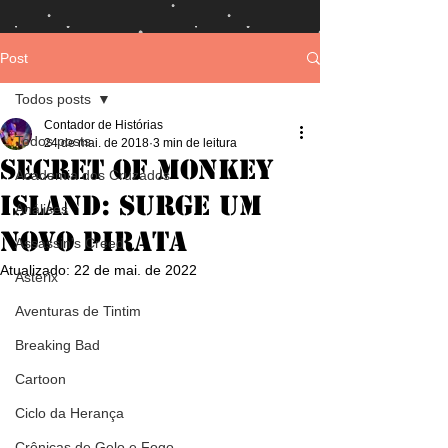
Post
Todos posts
Contador de Histórias
Todos posts
24 de mai. de 2018
3 min de leitura
Secret of Monkey
Academia dos Cruzados
Island: Surge um
Análises
novo pirata
Assassin's Creed
Atualizado:
22 de mai. de 2022
Asterix
Aventuras de Tintim
Breaking Bad
Cartoon
Ciclo da Herança
Crônicas de Gelo e Fogo