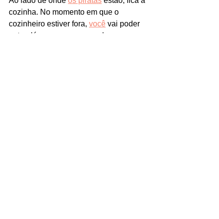
Ao lado de onde 
os piratas
 estão, fica a 
cozinha. No momento em que o 
cozinheiro estiver fora, 
você
 vai poder 
entrar lá e pegar uma panela e um 
pedaço de carne que inclusive dá para 
cozinha-la do lado. Também poderá 
pegar um peixe, desde que foge 
afugente a gaivota.
Depois que você sair do bar, a cena vai 
cortar para o navio do
 LeChuck
 onde 
ele está conversando com um pirata 
chamado 
Bob
. Eles conversam sobre 
dias lindos que fazem você ficar feliz 
por estar morto. 
O pirata
 fala que 
realmente é ótimo estar morto, que se 
sente muito sortudo pelo
 LeChuck
 ter 
aparecido e matado toda a tripulação e 
ainda ter roubado seu navio. 
Bob
 fala 