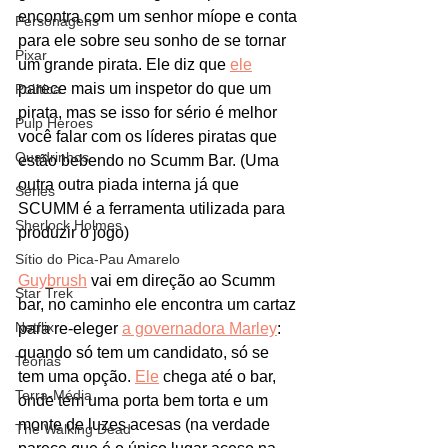
encontra com um senhor míope e conta 
Personagens
para ele sobre seu sonho de se tornar 
Pixar
um grande pirata. Ele diz que 
ele
parece mais um inspetor do que um 
Política
pirata, mas se isso for sério é melhor 
Pulp Heroes
você falar com os líderes piratas que 
Quadrinhos
estão bebendo no Scumm Bar. (Uma 
outra outra piada interna já que 
Séries
SCUMM é a ferramenta utilizada para 
Sherlock Holmes
produzir o jogo)
Sítio do Pica-Pau Amarelo
Guybrush
 vai em direção ao Scumm 
Star Trek
bar, no caminho ele encontra um cartaz 
Netflix
para re-eleger 
a governadora Marley
: 
quando só tem um candidato, só se 
Teorias
tem uma opção. 
Ele
 chega até o bar, 
Terra-Média
onde tem uma porta bem torta e um 
monte de luzes acesas (na verdade 
The Walking Dead