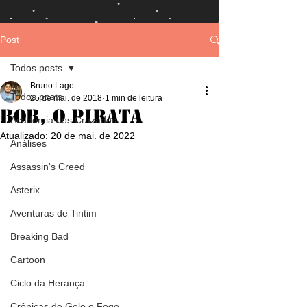
Post
Todos posts
Bruno Lago
Todos posts
25 de mai. de 2018
1 min de leitura
Bob, o pirata
Academia dos Cruzados
Atualizado:
20 de mai. de 2022
Análises
Assassin's Creed
Asterix
Aventuras de Tintim
Breaking Bad
Cartoon
Ciclo da Herança
Crônicas de Gelo e Fogo