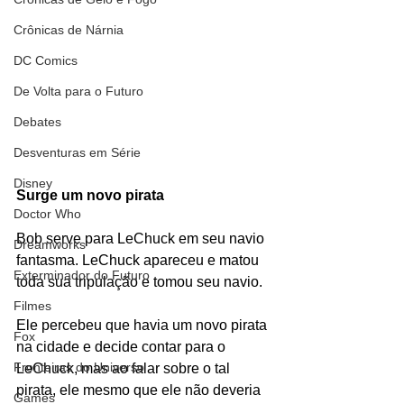
Crônicas de Nárnia
DC Comics
De Volta para o Futuro
Debates
Desventuras em Série
Disney
Surge um novo pirata
Doctor Who
Bob serve para LeChuck em seu navio 
Dreamworks
fantasma. LeChuck apareceu e matou 
Exterminador do Futuro
toda sua tripulação e tomou seu navio.
Filmes
Ele percebeu que havia um novo pirata 
Fox
na cidade e decide contar para o 
Fronteiras do Universo
LeChuck, mas ao falar sobre o tal 
pirata, ele mesmo que ele não deveria 
Games