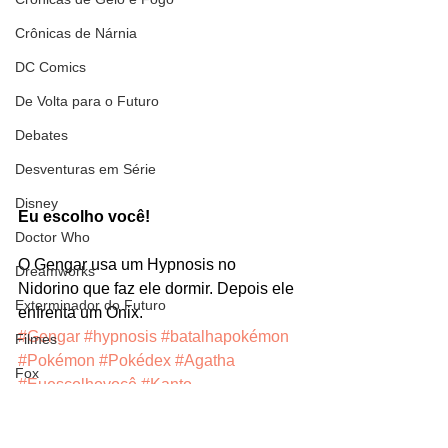
Crônicas de Nárnia
DC Comics
De Volta para o Futuro
Debates
Desventuras em Série
Disney
Eu escolho você!
Doctor Who
O Gengar usa um Hypnosis no 
Dreamworks
Nidorino que faz ele dormir. Depois ele 
Exterminador do Futuro
enfrenta um Onix.
#Gengar
#hypnosis
#batalhapokémon
Filmes
#Pokémon
#Pokédex
#Agatha
Fox
#Euescolhovocê
#Kanto
Fronteiras do Universo
Personagens
Séries
Games