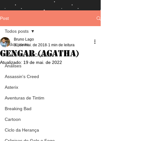
Post
Todos posts
Bruno Lago
Todos posts
31 de mai. de 2018
1 min de leitura
Gengar (Agatha)
Academia dos Cruzados
Atualizado:
19 de mai. de 2022
Análises
Assassin's Creed
Asterix
Aventuras de Tintim
Breaking Bad
Cartoon
Ciclo da Herança
Crônicas de Gelo e Fogo