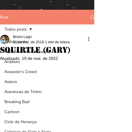
Post
Todos posts
Bruno Lago
Todos posts
31 de mai. de 2018
1 min de leitura
Squirtle (Gary)
Academia dos Cruzados
Atualizado:
19 de mai. de 2022
Análises
Assassin's Creed
Asterix
Aventuras de Tintim
Breaking Bad
Cartoon
Ciclo da Herança
Crônicas de Gelo e Fogo