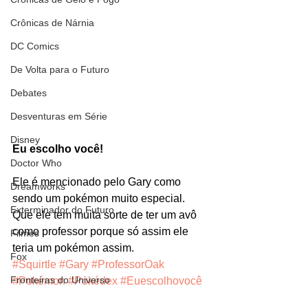
Crônicas de Nárnia
DC Comics
De Volta para o Futuro
Debates
Desventuras em Série
Disney
Eu escolho você!
Doctor Who
Ele é mencionado pelo Gary como 
Dreamworks
sendo um pokémon muito especial. 
Exterminador do Futuro
Que ele tem muita sorte de ter um avô 
como professor porque só assim ele 
Filmes
teria um pokémon assim.
Fox
#Squirtle
#Gary
#ProfessorOak
Fronteiras do Universo
#Pokémon
#Pokédex
#Euescolhovocê
#pallet
Games