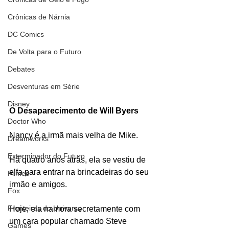
Crônicas de Nárnia
DC Comics
De Volta para o Futuro
Debates
Desventuras em Série
Disney
O Desaparecimento de Will Byers
Doctor Who
Nancy é a irmã mais velha de Mike.
Dreamworks
Exterminador do Futuro
Há quatro anos atrás, ela se vestiu de 
elfa para entrar na brincadeiras do seu 
Filmes
irmão e amigos.
Fox
Fronteiras do Universo
Hoje, ela namora secretamente com 
um cara popular chamado Steve 
Games