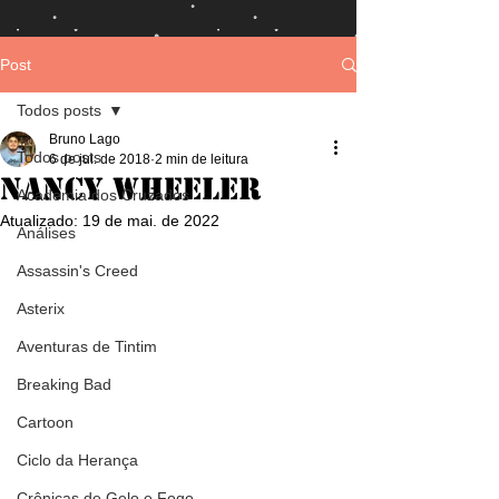
Post
Todos posts
Bruno Lago
Todos posts
6 de jul. de 2018
2 min de leitura
Nancy Wheeler
Academia dos Cruzados
Atualizado:
19 de mai. de 2022
Análises
Assassin's Creed
Asterix
Aventuras de Tintim
Breaking Bad
Cartoon
Ciclo da Herança
Crônicas de Gelo e Fogo