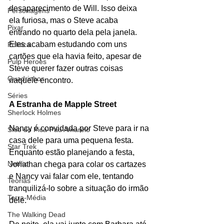
desaparecimento de Will. Isso deixa 
Personagens
ela furiosa, mas o Steve acaba 
Pixar
entrando no quarto dela pela janela. 
Eles acabam estudando com uns 
Política
cartões que ela havia feito, apesar de 
Pulp Heroes
Steve querer fazer outras coisas 
Quadrinhos
naquele encontro.  
Séries
A Estranha de Mapple Street
Sherlock Holmes
Nancy é convidada por Steve para ir na 
Sítio do Pica-Pau Amarelo
casa dele para uma pequena festa. 
Star Trek
Enquanto estão planejando a festa, 
Netflix
Jonathan chega para colar os cartazes 
e Nancy vai falar com ele, tentando 
Teorias
tranquilizá-lo sobre a situação do irmão 
Terra-Média
dele. 
The Walking Dead