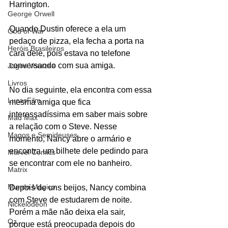
Harrington.
George Orwell
Quando Dustin oferece a ela um 
God of War
pedaço de pizza, ela fecha a porta na 
Heróis Brasileiros
cara dele, pois estava no telefone 
conversando com sua amiga.
Jogos Vorazes
Livros
No dia seguinte, ela encontra com essa 
LucasFilm
mesma amiga que fica 
interessadíssima em saber mais sobre 
Mad Max
a relação com o Steve. Nesse 
Magos e Semideuses
momento, Nancy abre o armário e 
encontra um bilhete dele pedindo para 
Marvel Comics
se encontrar com ele no banheiro.
Matrix
Mundo Mágico
Depois de uns beijos, Nancy combina 
com Steve de estudarem de noite. 
Nickelodeon
Porém a mãe não deixa ela sair, 
Oz
porque está preocupada depois do 