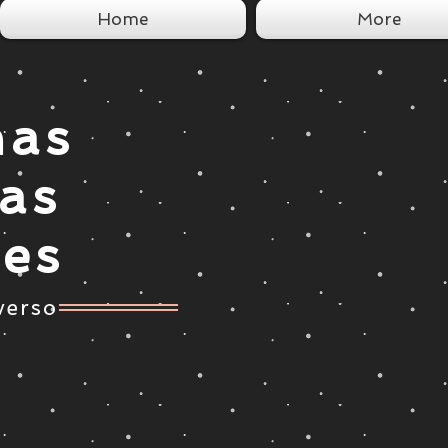
Home
More
nas
tas
ces
verso