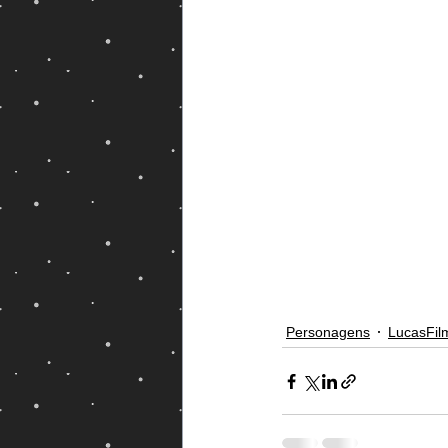
Magos e Semideuses
Personagens
LucasFil