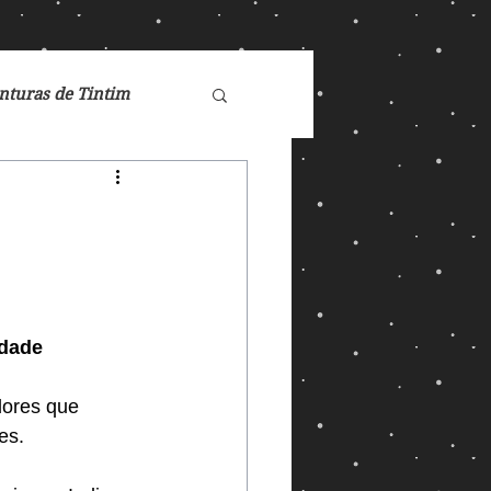
nturas de Tintim
de Nárnia
Doctor Who
idade
Games
ores que 
es.
ucasFilm
Mad Max