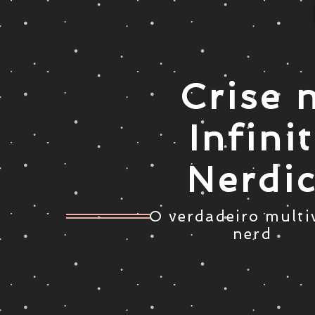
Crise 
Infini
Nerdi
O verdadeiro multi
nerd