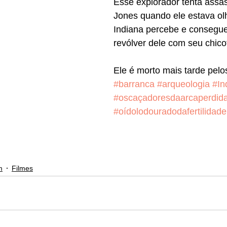
Esse explorador tenta assas
Jones quando ele estava ol
Indiana percebe e consegue 
revólver dele com seu chico
Ele é morto mais tarde pelos
#barranca
#arqueologia
#In
#oscaçadoresdaarcaperdid
#oídolodouradodafertilidade
m
Filmes