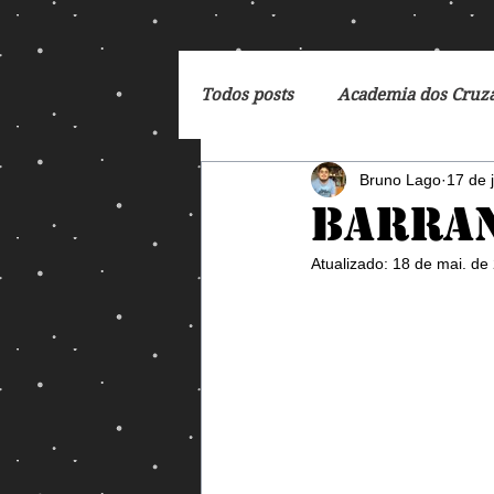
Todos posts
Academia dos Cruz
Bruno Lago
17 de 
Breaking Bad
Cartoon
Barra
Atualizado:
18 de mai. de
DC Comics
De Volta para 
Dreamworks
Exterminado
George Orwell
God of Wa