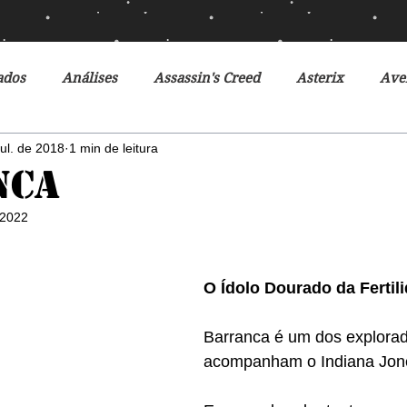
ados
Análises
Assassin's Creed
Asterix
Ave
jul. de 2018
1 min de leitura
Ciclo da Herança
Crônicas de Gelo e Fogo
Crônicas 
nca
 2022
o Futuro
Debates
Desventuras em Série
Disney
O Ídolo Dourado da Fertil
r do Futuro
Filmes
Fox
Fronteiras do Universo
Barranca é um dos explorad
acompanham o Indiana Jon
r
Heróis Brasileiros
Jogos Vorazes
Livros
L