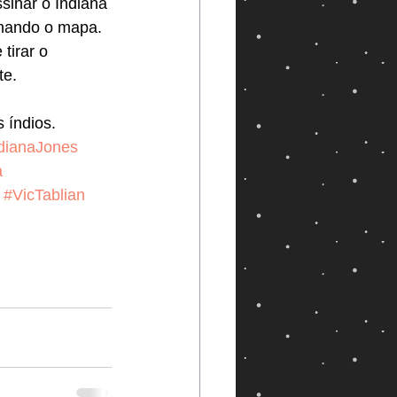
sinar o Indiana 
hando o mapa. 
tirar o 
te.
 índios.
dianaJones
a
#VicTablian