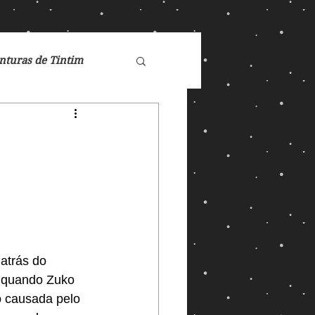
nturas de Tintim
de Nárnia
Doctor Who
Games
atrás do 
o quando Zuko 
ucasFilm
Mad Max
 causada pelo 