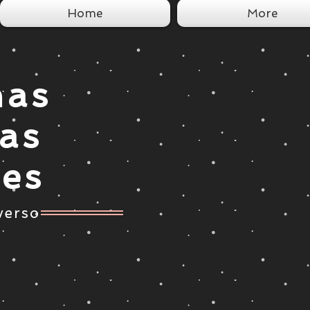
Home
More
nas
tas
ces
verso