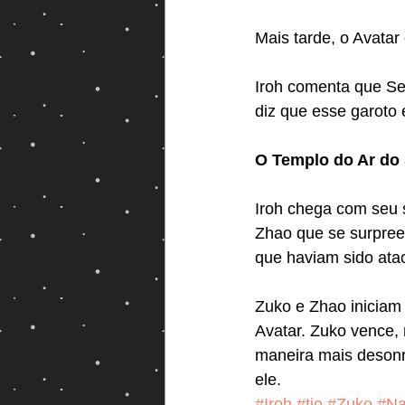
Mais tarde, o Avatar
Iroh comenta que Se
diz que esse garoto
O Templo do Ar do 
Iroh chega com seu 
Zhao que se surpree
que haviam sido ata
Zuko e Zhao iniciam
Avatar. Zuko vence, 
maneira mais desonr
ele. 
#Iroh
#tio
#Zuko
#Na