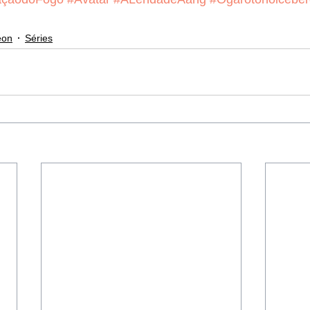
eon
Séries