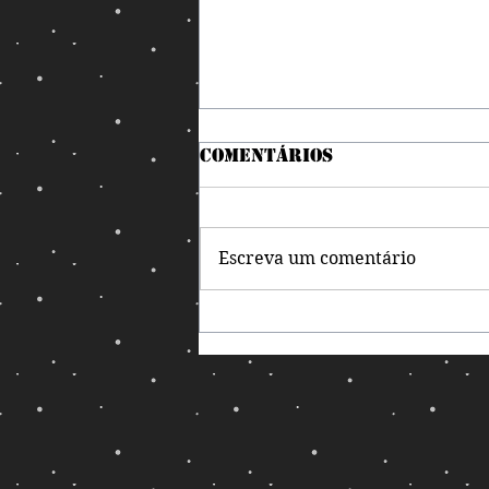
Comentários
Escreva um comentário
Nem precisou de
magia para o debate
virar luta livre!