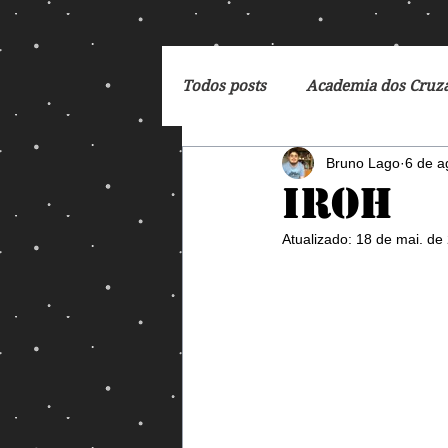
Todos posts
Academia dos Cruz
Bruno Lago
6 de a
Breaking Bad
Cartoon
Iroh
Atualizado:
18 de mai. de
DC Comics
De Volta para 
Dreamworks
Exterminado
George Orwell
God of Wa