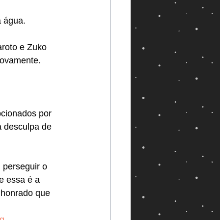
 água. 
aroto e Zuko 
novamente.
cionados por 
a desculpa de 
 perseguir o 
e essa é a 
 honrado que 
g