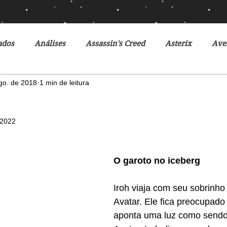
ados
Análises
Assassin's Creed
Asterix
Ave
go. de 2018
1 min de leitura
Ciclo da Herança
Crônicas de Gelo e Fogo
Crônicas 
 2022
o Futuro
Debates
Desventuras em Série
Disney
O garoto no iceberg
r do Futuro
Filmes
Fox
Fronteiras do Universo
Iroh viaja com seu sobrinho 
Avatar. Ele fica preocupad
r
Heróis Brasileiros
Jogos Vorazes
Livros
L
aponta uma luz como sendo