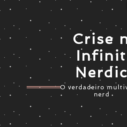
Crise 
Infini
Nerdi
O verdadeiro multi
nerd