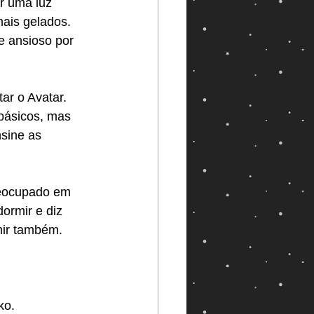
r uma luz 
ais gelados. 
e ansioso por 
ar o Avatar. 
básicos, mas 
sine as 
eocupado em 
dormir e diz 
mir também.
ko.