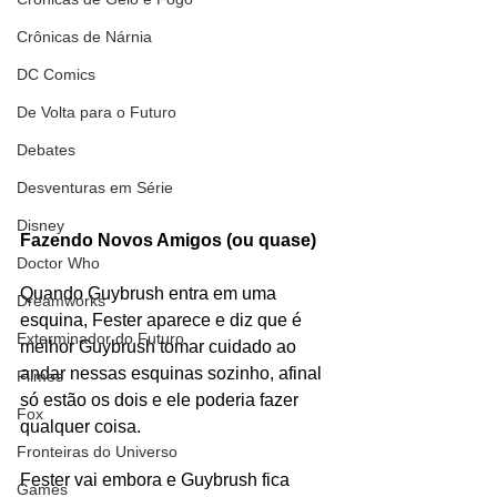
Crônicas de Nárnia
DC Comics
De Volta para o Futuro
Debates
Desventuras em Série
Disney
Fazendo Novos Amigos (ou quase)
Doctor Who
Quando Guybrush entra em uma 
Dreamworks
esquina, Fester aparece e diz que é 
Exterminador do Futuro
melhor Guybrush tomar cuidado ao 
andar nessas esquinas sozinho, afinal 
Filmes
só estão os dois e ele poderia fazer 
Fox
qualquer coisa.
Fronteiras do Universo
Fester vai embora e Guybrush fica 
Games