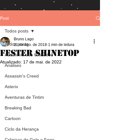
Post
Todos posts
Bruno Lago
Todos posts
21 de ago. de 2018
1 min de leitura
Fester Shinetop
Academia dos Cruzados
Atualizado:
17 de mai. de 2022
Análises
Assassin's Creed
Asterix
Aventuras de Tintim
Breaking Bad
Cartoon
Ciclo da Herança
Crônicas de Gelo e Fogo