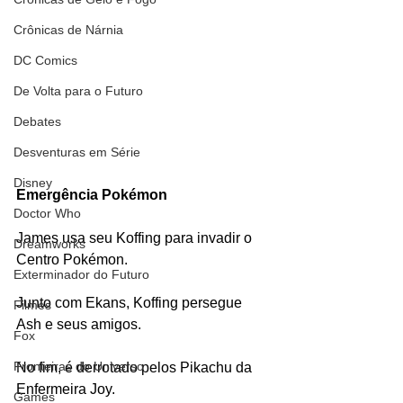
Crônicas de Nárnia
DC Comics
De Volta para o Futuro
Debates
Desventuras em Série
Disney
Emergência Pokémon
Doctor Who
James usa seu Koffing para invadir o 
Dreamworks
Centro Pokémon.
Exterminador do Futuro
Junto com Ekans, Koffing persegue 
Filmes
Ash e seus amigos.
Fox
Fronteiras do Universo
No fim, é derrotado pelos Pikachu da 
Enfermeira Joy.
Games