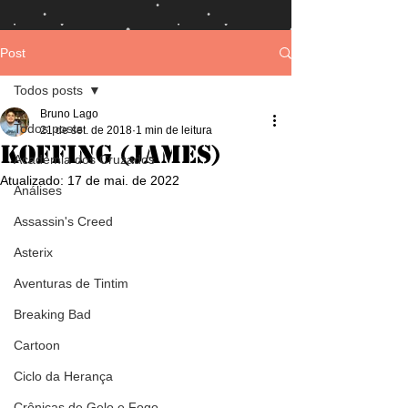
Post
Todos posts
Bruno Lago
Todos posts
21 de set. de 2018
1 min de leitura
Koffing (James)
Academia dos Cruzados
Atualizado:
17 de mai. de 2022
Análises
Assassin's Creed
Asterix
Aventuras de Tintim
Breaking Bad
Cartoon
Ciclo da Herança
Crônicas de Gelo e Fogo