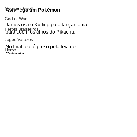
George Orwell
Ash Pega um Pokémon
God of War
James usa o Koffing para lançar lama 
Heróis Brasileiros
para cobrir os olhos do Pikachu.
Jogos Vorazes
No final, ele é preso pela teia do 
Livros
Caterpie. 
LucasFilm
#Koffing
#James
#Pokémon
Mad Max
#CentroPokémon
Magos e Semideuses
#EmergênciaPokémon
#Pokédex
Personagens
Marvel Comics
Séries
Matrix
Nintendo
Mundo Mágico
Nickelodeon
Oz