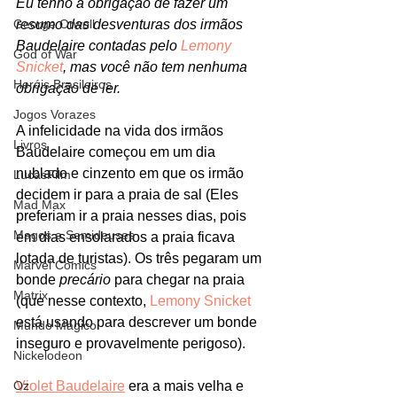
Eu tenho a obrigação de fazer um 
resumo das desventuras dos irmãos 
George Orwell
Baudelaire contadas pelo 
Lemony 
God of War
Snicket
, mas você não tem nenhuma 
Heróis Brasileiros
obrigação de ler.
Jogos Vorazes
A infelicidade na vida dos irmãos 
Livros
Baudelaire começou em um dia 
nublado e cinzento em que os irmão 
LucasFilm
decidem ir para a praia de sal (Eles 
Mad Max
preferiam ir a praia nesses dias, pois 
Magos e Semideuses
em dias ensolarados a praia ficava 
lotada de turistas). Os três pegaram um 
Marvel Comics
bonde 
precário
 para chegar na praia 
Matrix
(que nesse contexto, 
Lemony Snicket
está usando para descrever um bonde 
Mundo Mágico
inseguro e provavelmente perigoso).
Nickelodeon
Violet Baudelaire
 era a mais velha e 
Oz