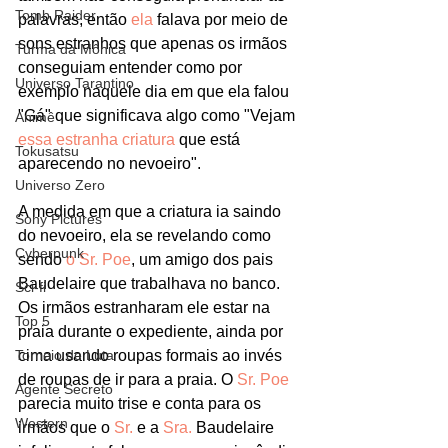
Tomb Raider
palavras, então 
ela
 falava por meio de 
sons estranhos que apenas os irmãos 
Turma da Mônica
conseguiam entender como por 
Universo Tarantino
exemplo naquele dia em que ela falou 
"Gá" que significava algo como "Vejam 
Animê
essa estranha criatura
 que está 
Tokusatsu
aparecendo no nevoeiro". 
Universo Zero
A medida em que a criatura ia saindo 
Sony Pictures
do nevoeiro, ela se revelando como 
Cyberpunk
sendo 
o Sr. Poe
, um amigo dos pais 
Baudelaire que trabalhava no banco. 
Sci-fi
Os irmãos estranharam ele estar na 
Top 5
praia durante o expediente, ainda por 
cima usando roupas formais ao invés 
Torneio de Luta
de roupas de ir para a praia. O 
Sr. Poe
Agente Secreto
parecia muito trise e conta para os 
Western
irmãos que o 
Sr.
 e a 
Sra.
 Baudelaire 