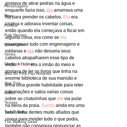
gostava de atirar pedras na água e 
Personagens
enquanto fazia isso, 
ela
 amarrava uma 
Pixar
fita para prender os cabelos. 
Ela
 era 
criativa e adorava inventar coisas, 
Política
então quando ela começava a focar em 
Pulp Heroes
alguma coisa, era como se 
ela
enxergasse tudo com engrenagens e 
Quadrinhos
roldanas e 
ela
 não deixaria seus 
Séries
cabelos atrapalharem esse tipo de 
Sherlock Holmes
visão. 
Klaus
 era o irmão do meio e 
gostava de ler os livros que tinha na 
Sítio do Pica-Pau Amarelo
enorme biblioteca de sua mansão e 
Star Trek
tinha uma grande habilidade para reter 
informações e sabia varias coisas 
Netflix
sobre as criaturinhas que 
ele
 via pular 
Teorias
na beira da praia. 
Sunny
 ainda era uma 
bebê, tinha dentes muito afiados que 
Terra-Média
usava para morder tudo o que podia, 
The Walking Dead
também não conseguia pronunciar as 