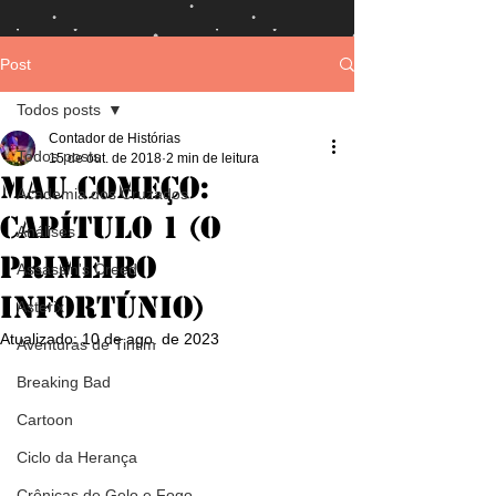
Post
Todos posts
Contador de Histórias
Todos posts
15 de out. de 2018
2 min de leitura
Mau Começo:
Academia dos Cruzados
Capítulo 1 (O
Análises
primeiro
Assassin's Creed
infortúnio)
Asterix
Atualizado:
10 de ago. de 2023
Aventuras de Tintim
Breaking Bad
Cartoon
Ciclo da Herança
Crônicas de Gelo e Fogo