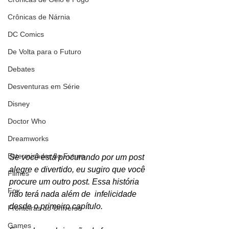
Crônicas de Nárnia
DC Comics
De Volta para o Futuro
Debates
Desventuras em Série
Disney
Doctor Who
Dreamworks
Exterminador do Futuro
Se você está procurando por um post 
alegre e divertido, eu sugiro que você 
Filmes
procure um outro post. Essa história 
Fox
não terá nada além de  infelicidade 
desde o primeiro capítulo. 
Fronteiras do Universo
Games