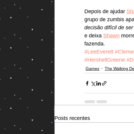
Depois de ajudar 
Sh
grupo de zumbis ap
decisão difícil de s
e deixa 
Shawn
 morre
fazenda. 
#LeeEverett
#Cleme
#HershellGreene
#D
Games
The Walking D
Posts recentes