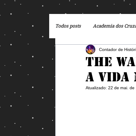
Todos posts
Academia dos Cruz
Contador de Histór
Breaking Bad
Cartoon
The Wa
A Vida
DC Comics
De Volta para 
Atualizado:
22 de mai. de
Dreamworks
Exterminado
George Orwell
God of Wa