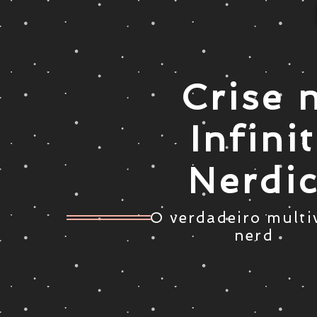
Crise 
Infini
Nerdi
O verdadeiro multi
nerd