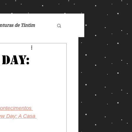
nturas de Tintim
de Nárnia
 Day:
Doctor Who
Games
contecimentos 
ew Day: A Casa 
ucasFilm
Mad Max