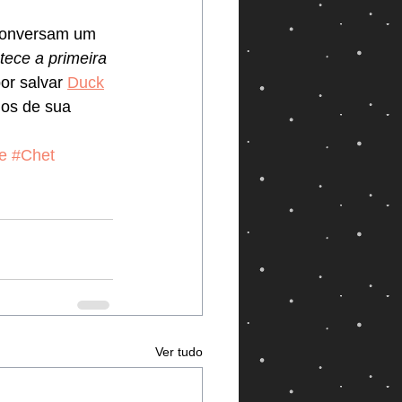
conversam um 
ece a primeira 
or salvar 
Duck
dos de sua 
le
#Chet
Ver tudo