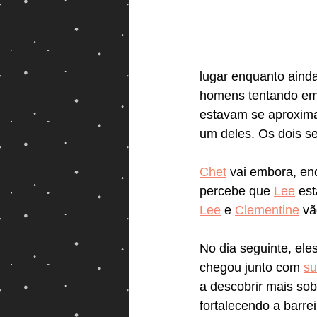
Magos e Semideuses
lugar enquanto ainda
homens tentando emp
estavam se aproxim
um deles. Os dois 
Chet
 vai embora, en
percebe que 
Lee
 es
Lee
 e 
Clementine
 vã
No dia seguinte, el
chegou junto com 
su
a descobrir mais sob
fortalecendo a barre