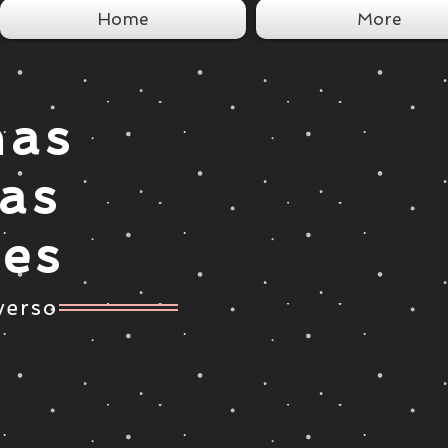
Home
More
nas
tas
ces
verso