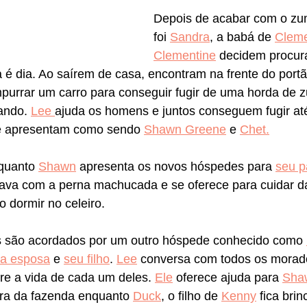
Depois de acabar com o zum
foi 
Sandra
, a babá de 
Cleme
Clementine
 decidem procur
 é dia. Ao saírem de casa, encontram na frente do portã
urrar um carro para conseguir fugir de uma horda de 
ando. 
Lee 
ajuda os homens e juntos conseguem fugir at
se apresentam como sendo 
Shawn Greene
 e 
Chet.
quanto 
Shawn
 apresenta os novos hóspedes para 
seu p
tava com a perna machucada e se oferece para cuidar da
o dormir no celeiro.
es são acordados por um outro hóspede conhecido como 
a esposa
 e 
seu filho
. 
Lee
 conversa com todos os morad
re a vida de cada um deles. 
Ele
 oferece ajuda para 
Sha
ira da fazenda enquanto 
Duck
, o filho de 
Kenny
 fica brin