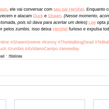
awn
, ele vai conversar com 
seu pai Hershel
. Enquanto 
arecem e atacam 
Duck
 e 
Shawn
. 
(Nesse momento, acont
er tomada, pois só dava para acertar um deles)
Lee
 opta p
r pelos zumbis. Isso deixa 
Hershel
 furioso e expulsa to
ntine
#ShawnGreene
#Kenny
#TheWalkingDead
#Tellta
uck
#zumbis
#AVidanoCampo
#anewday
ead
Histórias