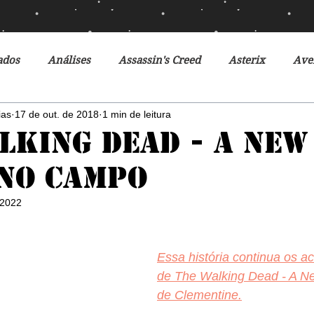
ados
Análises
Assassin's Creed
Asterix
Ave
ias
17 de out. de 2018
1 min de leitura
Ciclo da Herança
Crônicas de Gelo e Fogo
Crônicas 
lking Dead - A New
 no Campo
o Futuro
Debates
Desventuras em Série
Disney
 2022
r do Futuro
Filmes
Fox
Fronteiras do Universo
Essa história continua os a
de The Walking Dead - A N
r
Heróis Brasileiros
Jogos Vorazes
Livros
L
de Clementine.