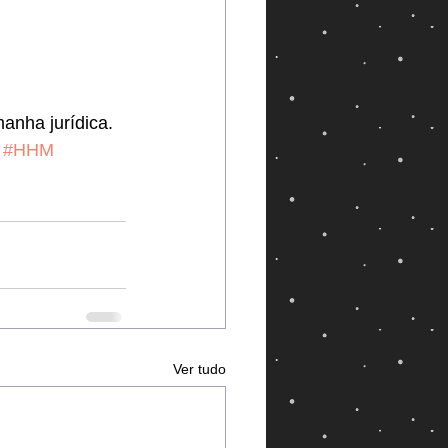
anha jurídica. 
#HHM
Ver tudo