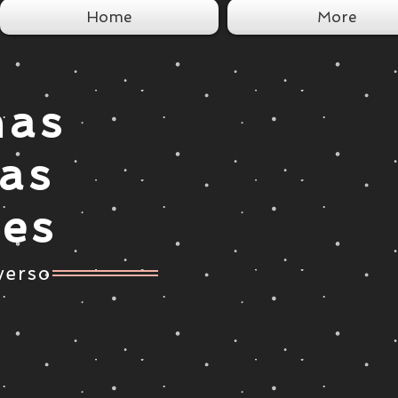
Home
More
nas
tas
ces
verso