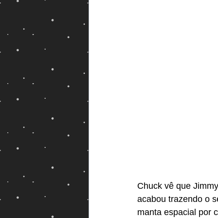
Magos e Semideuses
Chuck vê que Jimmy 
acabou trazendo o se
manta espacial por c