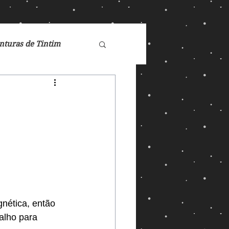
nturas de Tintim
de Nárnia
Doctor Who
Games
gnética, então 
ucasFilm
Mad Max
alho para 