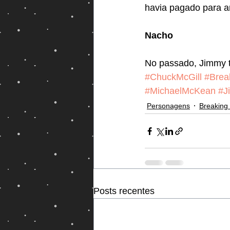
havia pagado para a
Nacho
No passado, Jimmy t
#ChuckMcGill
#Brea
#MichaelMcKean
#J
Personagens
Breaking
Posts recentes