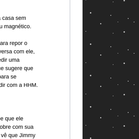
a casa sem 
ou magnético.
ra repor o 
versa com ele, 
edir uma 
ue sugere que 
ara se 
ndir com a HHM.
e que ele 
cobre com sua 
m vê que Jimmy 