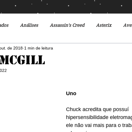
ados
Análises
Assassin's Creed
Asterix
Ave
out. de 2018
1 min de leitura
Ciclo da Herança
Crônicas de Gelo e Fogo
Crônicas 
McGill
2022
o Futuro
Debates
Desventuras em Série
Disney
Uno
r do Futuro
Filmes
Fox
Fronteiras do Universo
Chuck acredita que possuí 
hipersensibilidade eletroma
r
Heróis Brasileiros
Jogos Vorazes
Livros
L
ele não vai mais para o trab