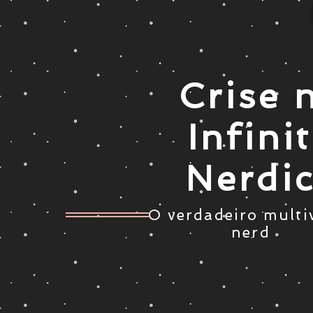
Crise 
Infini
Nerdi
O verdadeiro multi
nerd