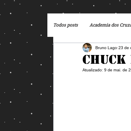
Todos posts
Academia dos Cruz
Bruno Lago
23 de 
Breaking Bad
Cartoon
Chuck 
Atualizado:
9 de mai. de 
DC Comics
De Volta para 
Dreamworks
Exterminado
George Orwell
God of Wa