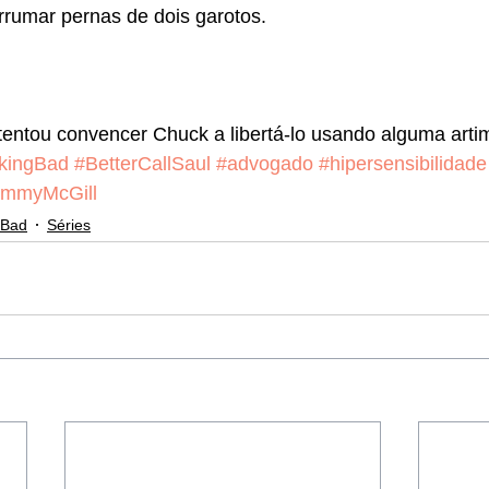
rrumar pernas de dois garotos.
entou convencer Chuck a libertá-lo usando alguma artim
kingBad
#BetterCallSaul
#advogado
#hipersensibilidade
immyMcGill
 Bad
Séries