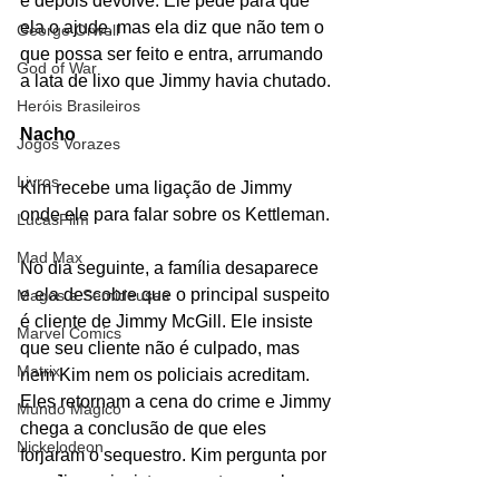
e depois devolve. Ele pede para que 
ela o ajude, mas ela diz que não tem o 
George Orwell
que possa ser feito e entra, arrumando 
God of War
a lata de lixo que Jimmy havia chutado.
Heróis Brasileiros
Nacho
Jogos Vorazes
Livros
Kim recebe uma ligação de Jimmy 
onde ele para falar sobre os Kettleman.
LucasFilm
Mad Max
No dia seguinte, a família desaparece 
e ela descobre que o principal suspeito 
Magos e Semideuses
é cliente de Jimmy McGill. Ele insiste 
Marvel Comics
que seu cliente não é culpado, mas 
Matrix
nem Kim nem os policiais acreditam. 
Eles retornam a cena do crime e Jimmy 
Mundo Mágico
chega a conclusão de que eles 
Nickelodeon
forjaram o sequestro. Kim pergunta por 
que Jimmy insiste nessa tese e ele 
Oz