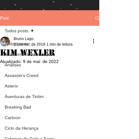
Post
Todos posts
Bruno Lago
Todos posts
23 de out. de 2018
1 min de leitura
Kim Wexler
Academia dos Cruzados
Atualizado:
9 de mai. de 2022
Análises
Assassin's Creed
Asterix
Aventuras de Tintim
Breaking Bad
Cartoon
Ciclo da Herança
Crônicas de Gelo e Fogo