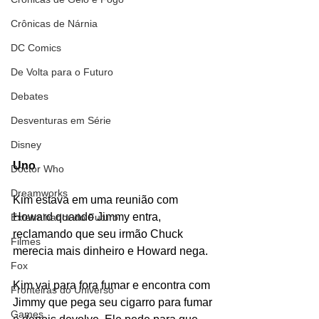
Crônicas de Nárnia
DC Comics
De Volta para o Futuro
Debates
Desventuras em Série
Disney
Uno
Doctor Who
Dreamworks
Kim estava em uma reunião com 
Howard quando Jimmy entra, 
Exterminador do Futuro
reclamando que seu irmão Chuck 
Filmes
merecia mais dinheiro e Howard nega.
Fox
Kim vai para fora fumar e encontra com 
Fronteiras do Universo
Jimmy que pega seu cigarro para fumar 
Games