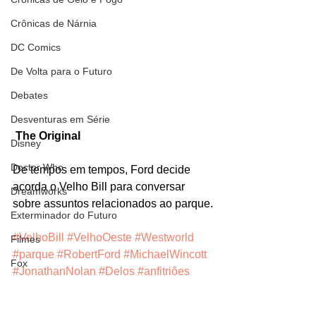
Crônicas de Nárnia
DC Comics
De Volta para o Futuro
Debates
Desventuras em Série
The Original
Disney
Doctor Who
De tempos em tempos, Ford decide 
acorda o Velho Bill para conversar 
Dreamworks
sobre assuntos relacionados ao parque.
Exterminador do Futuro
#VelhoBill
#VelhoOeste
#Westworld
Filmes
#parque
#RobertFord
#MichaelWincott
Fox
#JonathanNolan
#Delos
#anfitriões
Fronteiras do Universo
#robos
Personagens
Games