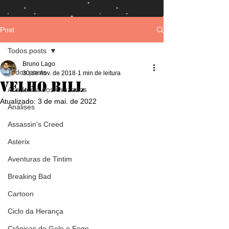
Post
Todos posts
Bruno Lago
Todos posts
30 de nov. de 2018
1 min de leitura
Velho Bill
Academia dos Cruzados
Atualizado:
3 de mai. de 2022
Análises
Assassin's Creed
Asterix
Aventuras de Tintim
Breaking Bad
Cartoon
Ciclo da Herança
Crônicas de Gelo e Fogo