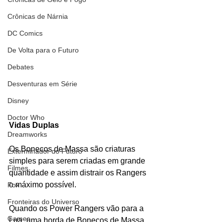
Crônicas de Nárnia
DC Comics
De Volta para o Futuro
Debates
Desventuras em Série
Disney
Doctor Who
Vidas Duplas
Dreamworks
Os Bonecos de Massa são criaturas 
Exterminador do Futuro
simples para serem criadas em grande 
Filmes
quantidade e assim distrair os Rangers 
o máximo possível.
Fox
Fronteiras do Universo
Quando os Power Rangers vão para a 
Games
Lua, uma horda de Bonecos de Massa 