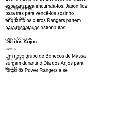
esperam para encurralá-los. Jason fica 
George Orwell
para trás para vencê-los sozinho 
God of War
enquanto os outros Rangers partem 
para resgatar os astronautas.
Heróis Brasileiros
Jogos Vorazes
Dia dos Anjos
Livros
Um novo grupo de Bonecos de Massa 
LucasFilm
surgem durante o Dia dos Anjos para 
Mad Max
forçar os Power Rangers a se 
revelarem.
Magos e Semideuses
Marvel Comics
#BonecosdeMassa
#capanga
#RitaRepulsa
#soldados
Matrix
#PowerRangers
#Saban
Mundo Mágico
#BoomStudios
Nickelodeon
Personagens
Tokusatsu
Oz