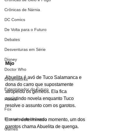
Crônicas de Nárnia
DC Comics
De Volta para o Futuro
Debates
Desventuras em Série
Disney
Mijo
Doctor Who
Abuelita é avó de Tuco Salamanca e 
Dreamworks
dona do carro que supostamente 
Exterminador do Futuro
atropelou os gêmeos. Ela fica 
assistindo novela enquanto Tuco 
Filmes
resolve o assunto com os garotos.
Fox
Fronteiras do Universo
Em um determinado momento, um dos 
garotos chama Abuelita de quenga. 
Games