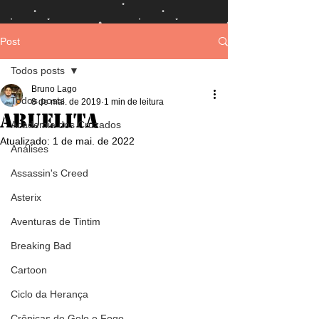
Post
Todos posts
Bruno Lago
Todos posts
8 de mai. de 2019
1 min de leitura
Abuelita
Academia dos Cruzados
Atualizado:
1 de mai. de 2022
Análises
Assassin's Creed
Asterix
Aventuras de Tintim
Breaking Bad
Cartoon
Ciclo da Herança
Crônicas de Gelo e Fogo