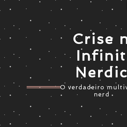
Crise 
Infini
Nerdi
O verdadeiro multi
nerd