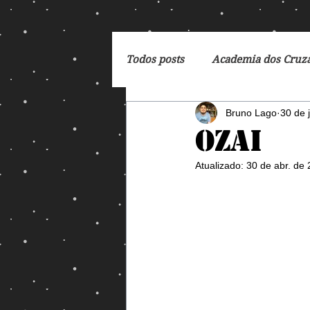
Todos posts
Academia dos Cruz
Bruno Lago
30 de 
Breaking Bad
Cartoon
Ozai
Atualizado:
30 de abr. de
DC Comics
De Volta para 
Dreamworks
Exterminado
George Orwell
God of Wa