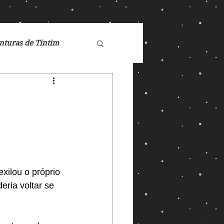
nturas de Tintim
de Nárnia
Doctor Who
Games
xilou o próprio 
eria voltar se 
ucasFilm
Mad Max