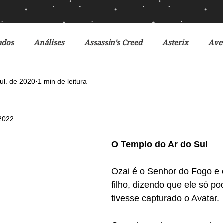
ados
Análises
Assassin's Creed
Asterix
Ave
jul. de 2020
1 min de leitura
Ciclo da Herança
Crônicas de Gelo e Fogo
Crônicas 
 2022
o Futuro
Debates
Desventuras em Série
Disney
O Templo do Ar do Sul
r do Futuro
Filmes
Fox
Fronteiras do Universo
Ozai é o Senhor do Fogo e e
filho, dizendo que ele só pod
tivesse capturado o Avatar.
r
Heróis Brasileiros
Jogos Vorazes
Livros
L