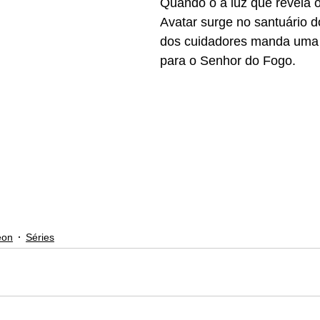
Quando o a luz que revela o
Avatar surge no santuário 
dos cuidadores manda um
para o Senhor do Fogo.
eon
Séries