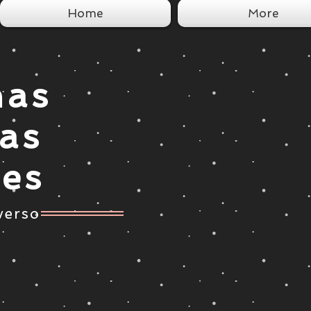
Home
More
nas
tas
ces
verso