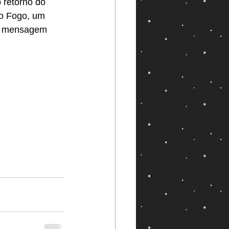
 retorno do 
do Fogo, um 
a mensagem 