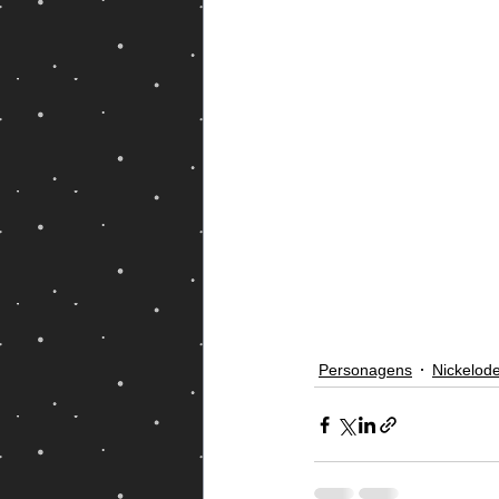
Magos e Semideuses
Personagens
Nickelod