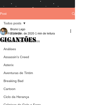
Post
Todos posts
Bruno Lago
Todos posts
23 de jan. de 2020
1 min de leitura
Gigantões
Academia dos Cruzados
Análises
Assassin's Creed
Asterix
Aventuras de Tintim
Breaking Bad
Cartoon
Ciclo da Herança
Crônicas de Gelo e Fogo