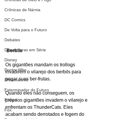
Crônicas de Nárnia
DC Comics
De Volta para o Futuro
Debates
Desventuras em Série
Berbils
Disney
Os gigantões mandam os trollogs 
Doctor Who
invadirem o vilarejo dos berbils para 
pegar suas ber-frutas. 
Dreamworks
Exterminador do Futuro
Quando eles não conseguem, os 
Filmes
próprios gigantões invadem o vilarejo e 
enfrentam os ThunderCats. Eles 
Fox
acabam sendo derrotados e fogem do 
Fronteiras do Universo
local.
Personagens
Games