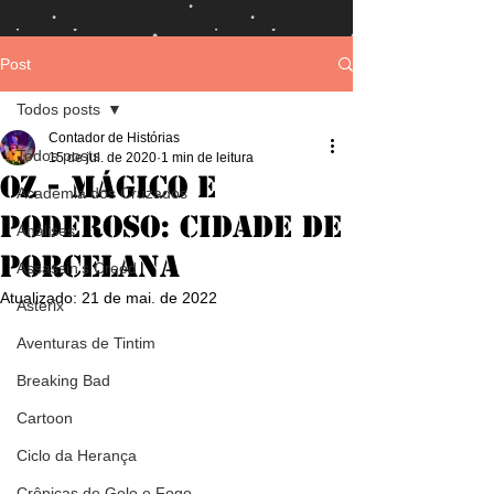
Post
Todos posts
Contador de Histórias
Todos posts
15 de jul. de 2020
1 min de leitura
Oz - Mágico e
Academia dos Cruzados
Poderoso: Cidade de
Análises
Porcelana
Assassin's Creed
Atualizado:
21 de mai. de 2022
Asterix
Aventuras de Tintim
Breaking Bad
Cartoon
Ciclo da Herança
Crônicas de Gelo e Fogo