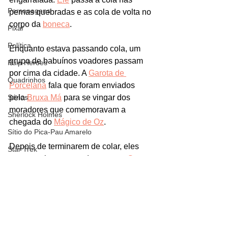
Personagens
pernas quebradas e as cola de volta no 
corpo da 
boneca
.
Pixar
Política
Enquanto estava passando cola, um 
grupo de babuínos voadores passam 
Pulp Heroes
por cima da cidade. A 
Garota de 
Quadrinhos
Porcelana
 fala que foram enviados 
Séries
pela 
Bruxa Má
 para se vingar dos 
moradores que comemoravam a 
Sherlock Holmes
chegada do 
Mágico de Oz
. 
Sítio do Pica-Pau Amarelo
Depois de terminarem de colar, eles 
Star Trek
seguem viagem e pedem para a 
Garota 
Netflix
de Porcelana
 seguir na direção da 
Cidade das Esmeraldas, mas 
ela
Teorias
insiste em ir junto caçar a 
Bruxa
, 
Terra-Média
mesmo sabendo que seria perigoso.
The Walking Dead