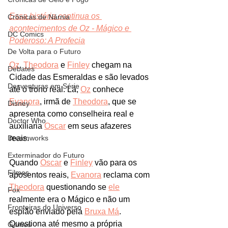
Essa história continua os 
Crônicas de Nárnia
acontecimentos de Oz - Mágico e 
DC Comics
Poderoso: A Profecia
De Volta para o Futuro
Oz
, 
Theodora
 e 
Finley
 chegam na 
Debates
Cidade das Esmeraldas e são levados 
Desventuras em Série
até o trono real. Lá, 
Oz
 conhece 
Evanora
, irmã de 
Theodora
, que se 
Disney
apresenta como conselheira real e 
Doctor Who
auxiliaria 
Oscar
 em seus afazeres 
Dreamworks
reais. 
Exterminador do Futuro
Quando 
Oscar
 e 
Finley
 vão para os 
Filmes
aposentos reais, 
Evanora
 reclama com 
Theodora
 questionando se 
ele
Fox
realmente era o Mágico e não um 
Fronteiras do Universo
espião enviado pela 
Bruxa Má
. 
Questiona até mesmo a própria 
Games