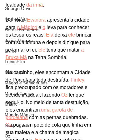
lealdade 
da irmã
. 
George Orwell
God of War
De noite, 
Evanora
 apresenta a cidade 
para 
o Mágico
 e 
o
 leva para conhecer 
Heróis Brasileiros
os tesouros reais. 
Ela
 deixa 
ele
 brincar 
Jogos Vorazes
com sua fortuna e depois diz que para 
se tornar o rei, 
ele
 teria que matar 
a 
Livros
Bruxa Má
 na Terra Sombria. 
LucasFilm
Mad Max
No caminho, eles encontram a Cidade 
de Porcelana toda destruída. 
Finley
Magos e Semideuses
fica preocupado com os moradores e 
Marvel Comics
decide ir ajudar, fazendo 
Oz
 ter que 
segui-lo. No meio de tanta destruição, 
Matrix
eles encontram 
uma garota de 
Mundo Mágico
porcelana
 com as pernas quebradas. 
Oz
 pega um pote de cola que tinha em 
Nickelodeon
sua maleta e a chama de mágica 
Oz
engarrafada. 
Ele
 passa a cola nas 