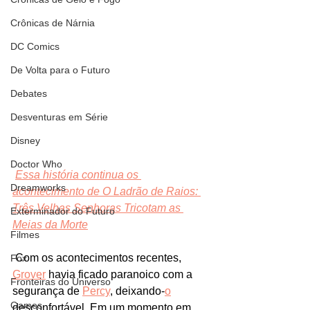
Crônicas de Nárnia
DC Comics
De Volta para o Futuro
Debates
Desventuras em Série
Disney
Doctor Who
Essa história continua os 
Dreamworks
acontecimento de O Ladrão de Raios: 
Três Velhas Senhoras Tricotam as 
Exterminador do Futuro
Meias da Morte
Filmes
 Com os acontecimentos recentes, 
Fox
Grover
 havia ficado paranoico com a 
Fronteiras do Universo
segurança de 
Percy
, deixando-
o
Games
desconfortável. Em um momento em 