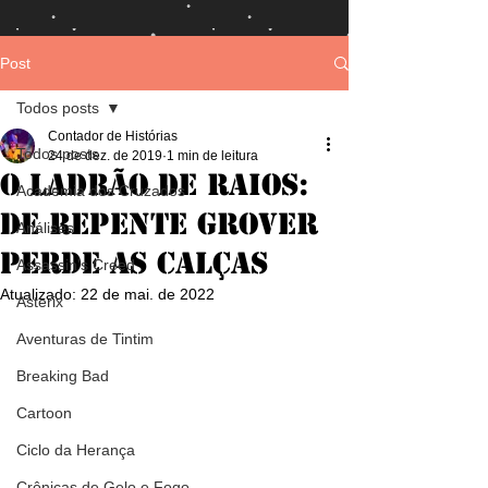
Post
Todos posts
Contador de Histórias
Todos posts
24 de dez. de 2019
1 min de leitura
O Ladrão de Raios:
Academia dos Cruzados
De Repente Grover
Análises
perde as calças
Assassin's Creed
Atualizado:
22 de mai. de 2022
Asterix
Aventuras de Tintim
Breaking Bad
Cartoon
Ciclo da Herança
Crônicas de Gelo e Fogo