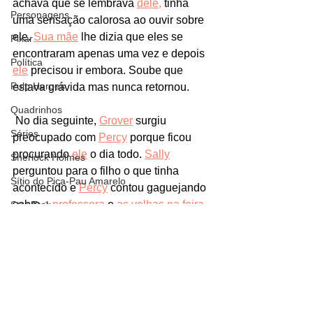
achava que se lembrava 
dele,
 tinha 
Personagens
uma sensação calorosa ao ouvir sobre 
ele. 
Sua mãe
 lhe dizia que eles se 
Pixar
encontraram apenas uma vez e depois 
Política
ele
 precisou ir embora. Soube que 
Pulp Heroes
estava grávida mas nunca retornou.
Quadrinhos
 No dia seguinte, 
Grover
 surgiu 
Séries
preocupado com 
Percy
 porque ficou 
procurando 
ele
 o dia todo. 
Sally
Sherlock Holmes
perguntou para o filho o que tinha 
Sítio do Pica-Pau Amarelo
acontecido e 
Percy
 contou gaguejando 
sobre 
a professora
 e 
as velhas na feira.
Star Trek
Sally
 disse que eles precisavam correr. 
Netflix
Percy
 reparou que 
seu amigo
 estava 
Teorias
sem calças e que no lugar de seus pés 
haviam cascos fendidos. 
Terra-Média
The Walking Dead