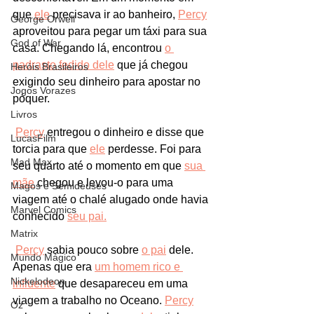
que 
ele
 precisava ir ao banheiro, 
Percy
George Orwell
aproveitou para pegar um táxi para sua 
God of War
casa. Chegando lá, encontrou 
o 
padrasto fedido dele
 que já chegou 
Heróis Brasileiros
exigindo seu dinheiro para apostar no 
Jogos Vorazes
póquer. 
Livros
Percy
 entregou o dinheiro e disse que 
LucasFilm
torcia para que 
ele
 perdesse. Foi para 
Mad Max
seu quarto até o momento em que 
sua 
mãe
 chegou e levou-o para uma 
Magos e Semideuses
viagem até o chalé alugado onde havia 
Marvel Comics
conhecido 
seu pai.
Matrix
Percy
 sabia pouco sobre 
o pai
 dele. 
Mundo Mágico
Apenas que era 
u
m homem rico e 
Nickelodeon
influente
 que desapareceu em uma 
viagem a trabalho no Oceano. 
Percy
Oz