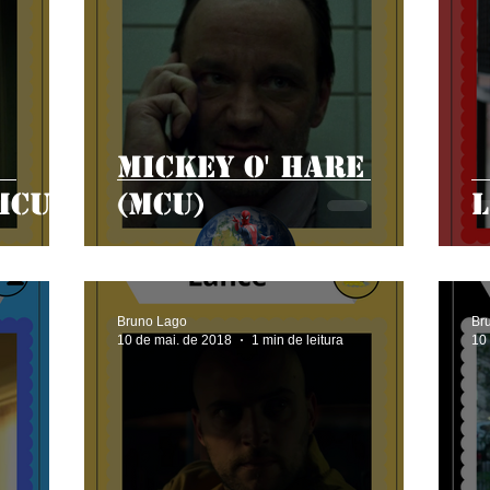
Mickey O' Hare
MCU)
(MCU)
L
Bruno Lago
Br
10 de mai. de 2018
1 min de leitura
10