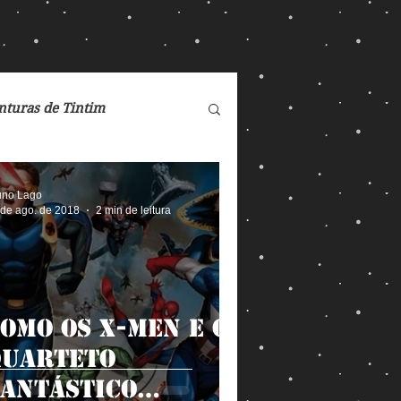
nturas de Tintim
de Nárnia
DC Comics
uno Lago
 de ago. de 2018
2 min de leitura
Dreamworks
omo os X-Men e o
eorge Orwell
Quarteto
antástico
Max
Magos e Semideuses