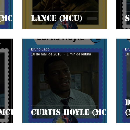
(MCU)
Lance (MCU)
S
Bruno Lago
Br
10 de mai. de 2018
1 min de leitura
10
MCU)
Curtis Hoyle (MCU)
(