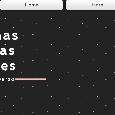
Home
More
nas
tas
ces
verso