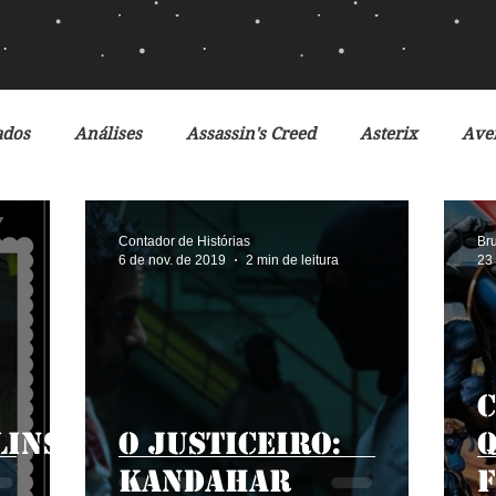
ados
Análises
Assassin's Creed
Asterix
Ave
Ciclo da Herança
Crônicas de Gelo e Fogo
Crônicas 
Contador de Histórias
Br
6 de nov. de 2019
2 min de leitura
23
ates
Desventuras em Série
Disney
Doctor Who
C
ilmes
Fox
Fronteiras do Universo
Games
G
lins
O Justiceiro:
Kandahar
F
iros
Jogos Vorazes
Livros
LucasFilm
Mad 