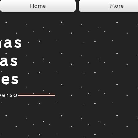
Home
More
nas
tas
ces
verso