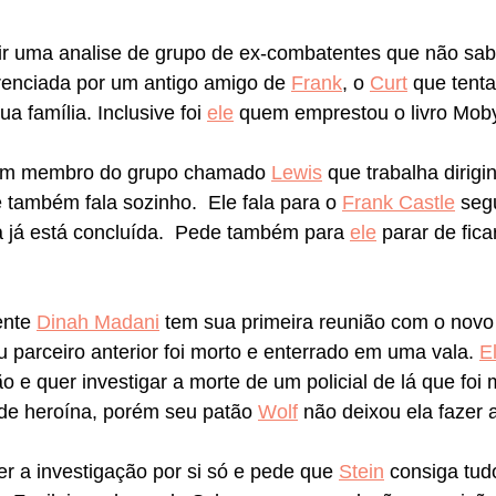
vir uma analise de grupo de ex-combatentes que não sa
erenciada por um antigo amigo de 
Frank
, o 
Curt
 que tenta
a família. Inclusive foi 
ele
 quem emprestou o livro Moby
um membro do grupo chamado 
Lewis
 que trabalha dirigin
também fala sozinho.  Ele fala para o 
Frank Castle
 seg
a já está concluída.  Pede também para 
ele
 parar de fica
nte 
Dinah Madani
 tem sua primeira reunião com o novo 
u parceiro anterior foi morto e enterrado em uma vala. 
E
o e quer investigar a morte de um policial de lá que foi 
 de heroína, porém seu patão 
Wolf
 não deixou ela fazer 
er a investigação por si só e pede que 
Stein
 consiga tud