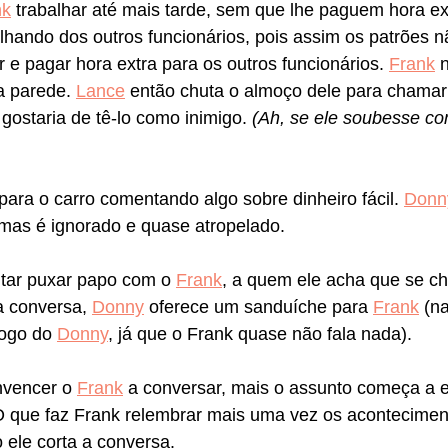
nk
 trabalhar até mais tarde, sem que lhe paguem hora ex
lhando dos outros funcionários, pois assim os patrões n
 e pagar hora extra para os outros funcionários. 
Frank
 
a parede. 
Lance
 então chuta o almoço dele para chamar
 gostaria de tê-lo como inimigo. 
(Ah, se ele soubesse c
para o carro comentando algo sobre dinheiro fácil. 
Donn
 mas é ignorado e quase atropelado.
ntar puxar papo com o 
Frank
, a quem ele acha que se c
 conversa, 
Donny
 oferece um sanduíche para 
Frank
 (n
ogo do 
Donny
, já que o Frank quase não fala nada).
vencer o 
Frank
 a conversar, mais o assunto começa a e
 O que faz Frank relembrar mais uma vez os acontecimen
o ele corta a conversa.