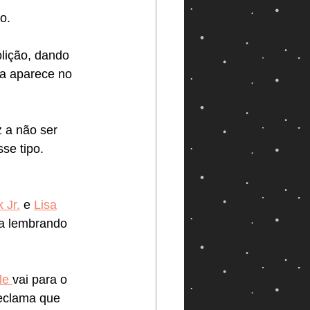
o.
lição, dando 
a aparece no 
z a não ser 
se tipo. 
 Jr.
 e 
Lisa
ua lembrando 
 
le 
vai para o 
reclama que 