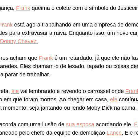
ança, 
Frank
 queima o colete com o símbolo do Justiceir
Frank
 está agora trabalhando em uma empresa de demo
es para extravasar a raiva. Enquanto isso, um novo car
Donny Chavez.
ores acham que 
Frank
 é um retardado, já que ele não fa
paredes. Eles chamam-o de lesado, tapado ou coisas des
 parar de trabalhar.
eta, 
ele
 vai lembrando e revendo o carrossel onde 
Frank
 em que foram mortos. Ao chegar em casa, 
ele
 contín
da momento: seja jantando ou lendo Moby Dick na cama.
 acorda com uma ilusão de 
sua esposa
 acordando ele. 
E
caneado pelo chefe da equipe de demolição 
Lance
. Ele 