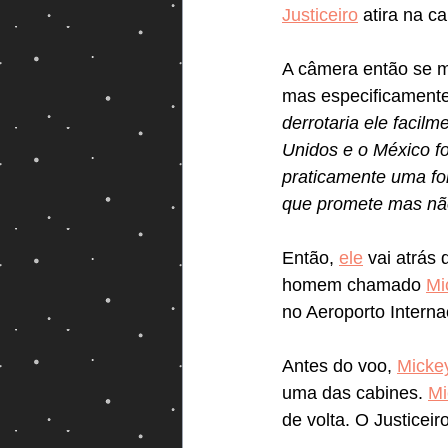
Justiceiro
 atira na c
A câmera então se m
mas especificamente
derrotaria ele facil
Unidos e o México fo
praticamente uma for
que promete mas nã
Então, 
ele
 vai atrás
homem chamado 
Mi
no Aeroporto Interna
Antes do voo, 
Micke
uma das cabines. 
Mi
de volta. O Justicei