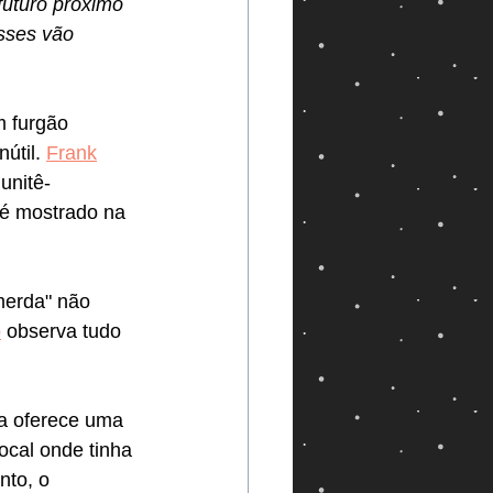
futuro próximo 
sses vão 
m furgão 
útil. 
Frank
unitê-
é mostrado na 
merda" não 
o
 observa tudo 
ta oferece uma 
ocal onde tinha 
to, o 