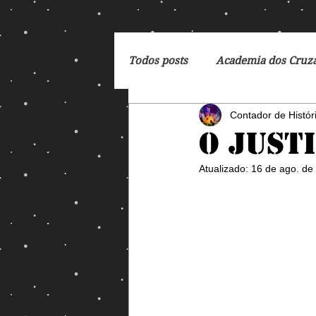
Todos posts
Academia dos Cruz
Contador de Histór
Breaking Bad
Cartoon
O Justi
Atualizado:
16 de ago. de
DC Comics
De Volta para 
Dreamworks
Exterminado
George Orwell
God of Wa