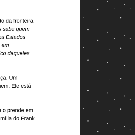
do da fronteira, 
s sabe quem 
os Estados 
a em 
ico daqueles 
nça. Um 
hem. Ele está 
e o prende em 
amília do Frank 