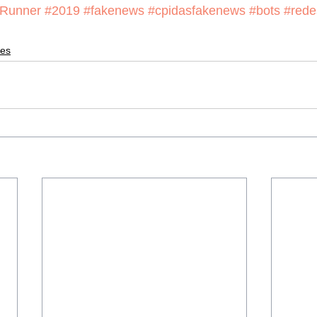
eRunner
#2019
#fakenews
#cpidasfakenews
#bots
#rede
es