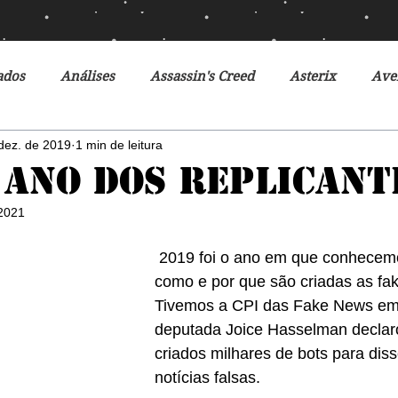
ados
Análises
Assassin's Creed
Asterix
Ave
dez. de 2019
1 min de leitura
Ciclo da Herança
Crônicas de Gelo e Fogo
Crônicas 
O ano dos replicant
 2021
o Futuro
Debates
Desventuras em Série
Disney
 2019 foi o ano em que conhecemos melhor 
como e por que são criadas as fa
r do Futuro
Filmes
Fox
Fronteiras do Universo
Tivemos a CPI das Fake News em
deputada Joice Hasselman declar
criados milhares de bots para di
r
Heróis Brasileiros
Jogos Vorazes
Livros
L
notícias falsas.