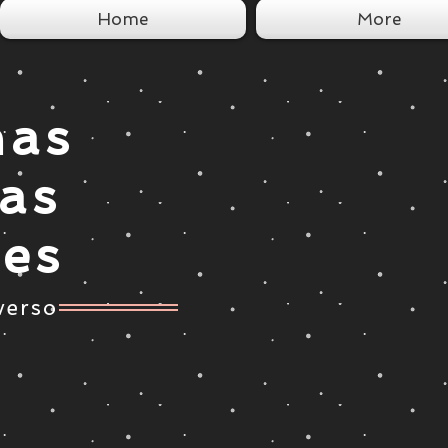
Home
More
nas
tas
ces
verso