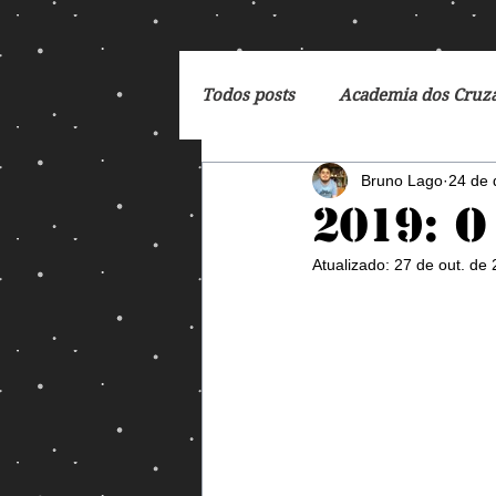
Todos posts
Academia dos Cruz
Bruno Lago
24 de 
Breaking Bad
Cartoon
2019: 
Atualizado:
27 de out. de
DC Comics
De Volta para 
Dreamworks
Exterminado
George Orwell
God of Wa