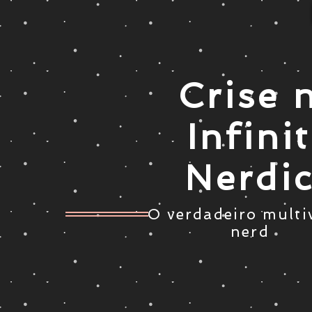
Crise 
Infini
Nerdi
O verdadeiro multi
nerd