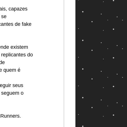
ais, capazes 
 se 
antes de fake 
Onde existem 
replicantes do 
de 
e quem é 
eguir seus 
l seguem o 
 Runners.