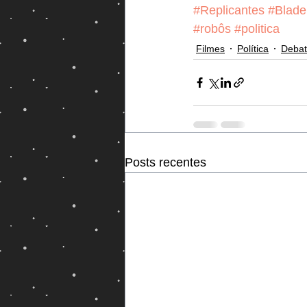
#Replicantes
#Blad
#robôs
#politica
Filmes
Política
Debat
Posts recentes