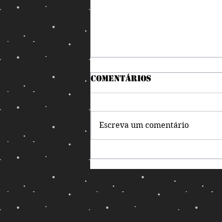
Comentários
Escreva um comentário
Nem precisou de
magia para o debate
virar luta livre!