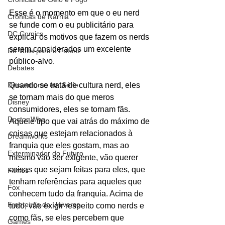
Esse é o momento em que o eu nerd 
Crônicas de Nárnia
se funde com o eu publicitário para 
DC Comics
explicar os motivos que fazem os nerds 
serem considerados um excelente 
De Volta para o Futuro
público-alvo. 
Debates
Quando se trata de cultura nerd, eles 
Desventuras em Série
se tornam mais do que meros 
Disney
consumidores, eles se tornam fãs. 
Doctor Who
Aquele tipo que vai atrás do máximo de 
coisas que estejam relacionados à 
Dreamworks
franquia que eles gostam, mas ao 
Exterminador do Futuro
mesmo vão ser exigente, vão querer 
coisas que sejam feitas para eles, que 
Filmes
tenham referências para aqueles que 
Fox
conhecem tudo da franquia. Acima de 
Fronteiras do Universo
tudo, vão exigir respeito como nerds e 
como fãs, se eles percebem que 
Games