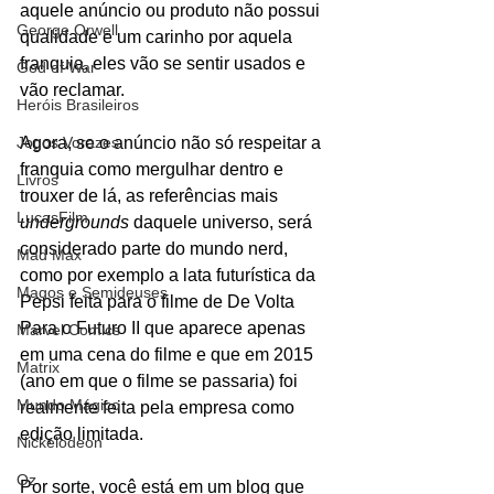
aquele anúncio ou produto não possui 
George Orwell
qualidade e um carinho por aquela 
franquia, eles vão se sentir usados e 
God of War
vão reclamar. 
Heróis Brasileiros
Agora, se o anúncio não só respeitar a 
Jogos Vorazes
franquia como mergulhar dentro e 
Livros
trouxer de lá, as referências mais 
LucasFilm
undergrounds 
daquele universo, será 
considerado parte do mundo nerd, 
Mad Max
como por exemplo a lata futurística da 
Magos e Semideuses
Pepsi feita para o filme de De Volta 
Para o Futuro II que aparece apenas 
Marvel Comics
em uma cena do filme e que em 2015 
Matrix
(ano em que o filme se passaria) foi 
Mundo Mágico
realmente feita pela empresa como 
edição limitada. 
Nickelodeon
Oz
Por sorte, você está em um blog que 