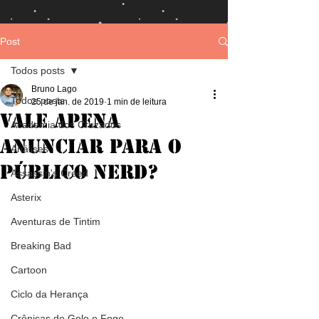
Post
Todos posts
Bruno Lago
Todos posts
25 de jan. de 2019
1 min de leitura
Vale apena
Academia dos Cruzados
anunciar para o
Análises
público nerd?
Assassin's Creed
Asterix
Aventuras de Tintim
Breaking Bad
Cartoon
Ciclo da Herança
Crônicas de Gelo e Fogo