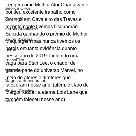
Ledger como Melhor Ator Coadjuvante 
George Orwell
por seu excelente trabalho como 
God of War
Coringa em Cavaleiro das Trevas e 
recentemente tivemos Esquadrão 
Heróis Brasileiros
Suicida ganhando o prêmio de Melhor 
Jogos Vorazes
Maquiagem mas nunca tivemos os 
heróis em tanta evidência quanto 
Livros
nesse ano de 2019. Incluindo uma 
LucasFilm
vaga para Stan Lee, o criador de 
grande parte do universo Marvel, no 
Mad Max
meio de atores e diretores que 
Magos e Semideuses
faleceram nesse ano. (além, é claro de 
Marvel Comics
Margot Kidder, a eterna Lois Lane que 
também faleceu nesse ano)
Matrix
Mundo Mágico
Nickelodeon
#Oscar
#Oscar2019
#premiação
Oz
#HomemAranha
#PanteraNegra