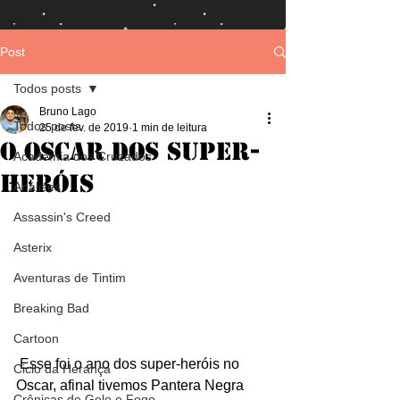
Post
Todos posts
Bruno Lago
Todos posts
25 de fev. de 2019
1 min de leitura
O Oscar dos super-
Academia dos Cruzados
heróis
Análises
Assassin's Creed
Asterix
Aventuras de Tintim
Breaking Bad
Cartoon
 Esse foi o ano dos super-heróis no 
Ciclo da Herança
Oscar, afinal tivemos Pantera Negra 
Crônicas de Gelo e Fogo