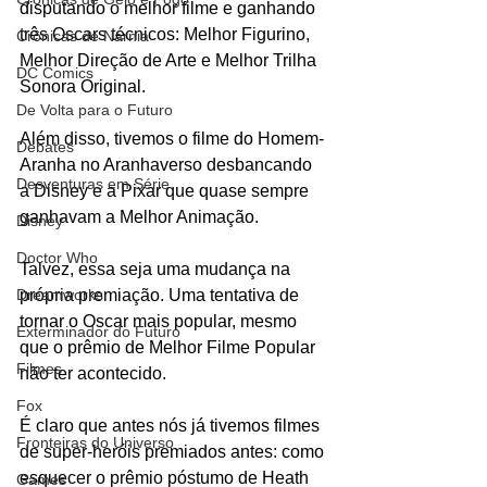
disputando o melhor filme e ganhando 
três Oscars técnicos: Melhor Figurino, 
Crônicas de Nárnia
Melhor Direção de Arte e Melhor Trilha 
DC Comics
Sonora Original.
De Volta para o Futuro
Além disso, tivemos o filme do Homem-
Debates
Aranha no Aranhaverso desbancando 
Desventuras em Série
a Disney e a Pixar que quase sempre 
ganhavam a Melhor Animação.
Disney
Doctor Who
Talvez, essa seja uma mudança na 
própria premiação. Uma tentativa de 
Dreamworks
tornar o Oscar mais popular, mesmo 
Exterminador do Futuro
que o prêmio de Melhor Filme Popular 
Filmes
não ter acontecido.
Fox
É claro que antes nós já tivemos filmes 
Fronteiras do Universo
de super-heróis premiados antes: como 
esquecer o prêmio póstumo de Heath 
Games