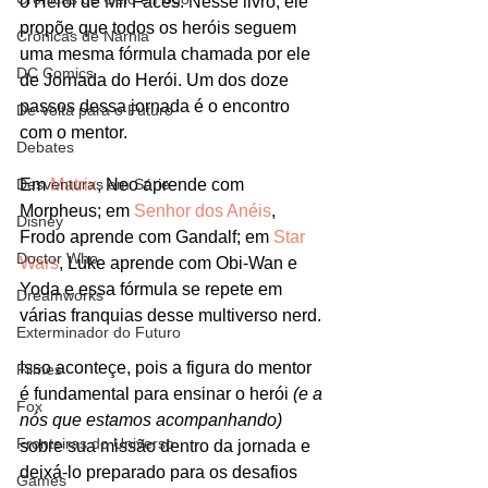
o Herói de Mil Faces. Nesse livro, ele 
propõe que todos os heróis seguem 
Crônicas de Nárnia
uma mesma fórmula chamada por ele 
DC Comics
de Jornada do Herói. Um dos doze 
passos dessa jornada é o encontro 
De Volta para o Futuro
com o mentor. 
Debates
Desventuras em Série
Em 
Matrix
, Neo aprende com 
Morpheus; em
 Senhor dos Anéis
, 
Disney
Frodo aprende com Gandalf; em 
Star 
Doctor Who
Wars
, Luke aprende com Obi-Wan e 
Yoda e essa fórmula se repete em 
Dreamworks
várias franquias desse multiverso nerd.
Exterminador do Futuro
Isso aconteçe, pois a figura do mentor 
Filmes
é fundamental para ensinar o herói 
(e a 
Fox
nós que estamos acompanhando)
Fronteiras do Universo
sobre sua missão dentro da jornada e 
deixá-lo preparado para os desafios 
Games