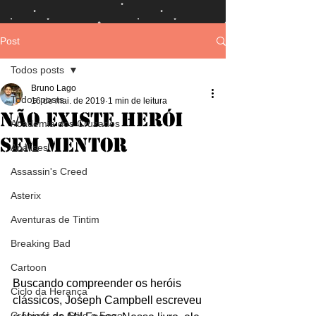
Post
Todos posts
Bruno Lago
Todos posts
16 de mai. de 2019
1 min de leitura
Não existe herói
Academia dos Cruzados
sem mentor
Análises
Assassin's Creed
Asterix
Aventuras de Tintim
Breaking Bad
Cartoon
Buscando compreender os heróis 
Ciclo da Herança
clássicos, Joseph Campbell escreveu 
Crônicas de Gelo e Fogo