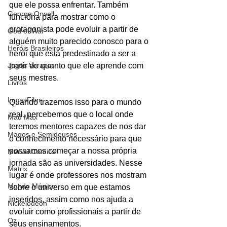
que ele possa enfrentar. Também 
George Orwell
funciona para mostrar como o 
protagonista pode evoluir a partir de 
God of War
alguém muito parecido conosco para o 
Heróis Brasileiros
herói que está predestinado a ser a 
Jogos Vorazes
partir do quanto que ele aprende com 
seus mestres. 
Livros
LucasFilm
Quando trazemos isso para o mundo 
real, percebemos que o local onde 
Mad Max
teremos mentores capazes de nos dar 
Magos e Semideuses
o conhecimento necessário para que 
possamos começar a nossa própria 
Marvel Comics
jornada são as universidades. Nesse 
Matrix
lugar é onde professores nos mostram 
Mundo Mágico
sobre o universo em que estamos 
inseridos, assim como nos ajuda a 
Nickelodeon
evoluir como profissionais a partir de 
Oz
seus ensinamentos. 