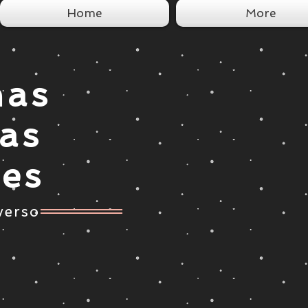
Home
More
nas
tas
ces
verso