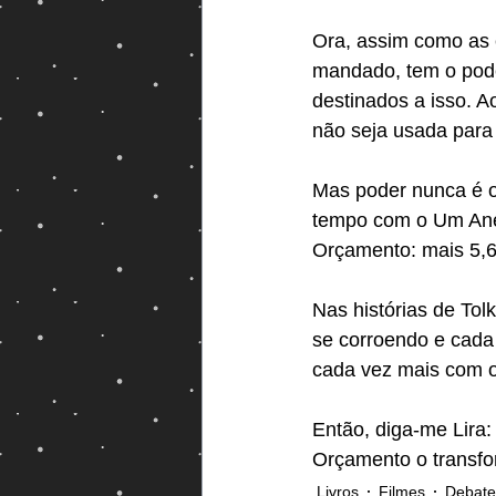
Ora, assim como as 
Magos e Semideuses
mandado, tem o pode
destinados a isso. A
não seja usada para 
Mas poder nunca é o
tempo com o Um Anel
Orçamento: mais 5,6 
Nas histórias de Tol
se corroendo e cada
cada vez mais com o 
Então, diga-me Lira:
Orçamento o transf
Livros
Filmes
Debate