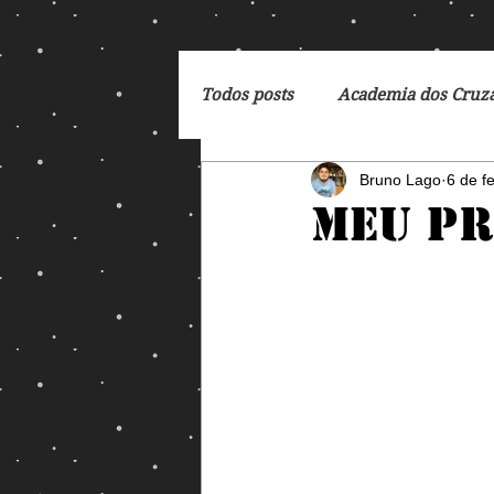
Todos posts
Academia dos Cruz
Bruno Lago
6 de f
Breaking Bad
Cartoon
Meu pr
DC Comics
De Volta para 
Dreamworks
Exterminado
George Orwell
God of Wa