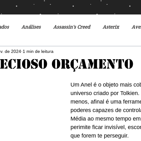
ados
Análises
Assassin's Creed
Asterix
Ave
ev. de 2024
1 min de leitura
Ciclo da Herança
Crônicas de Gelo e Fogo
Crônicas 
ecioso Orçamento
o Futuro
Debates
Desventuras em Série
Disney
Um Anel é o objeto mais co
universo criado por Tolkien.
menos, afinal é uma ferram
r do Futuro
Filmes
Fox
Fronteiras do Universo
poderes capazes de controla
Média ao mesmo tempo em 
perimite ficar invisível, esc
r
Heróis Brasileiros
Jogos Vorazes
Livros
L
que forem te perseguir. 