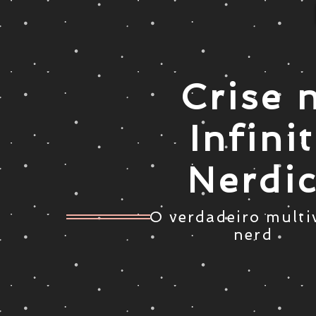
Crise 
Infini
Nerdi
O verdadeiro multi
nerd