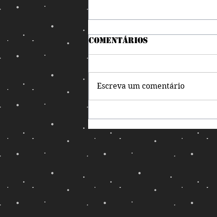
Comentários
Escreva um comentário
Nem precisou de
magia para o debate
virar luta livre!