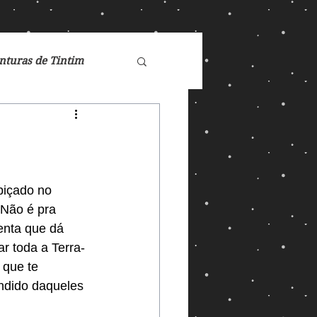
nturas de Tintim
de Nárnia
Doctor Who
biçado no 
 Não é pra 
enta que dá 
Games
r toda a Terra-
que te 
ondido daqueles 
ucasFilm
Mad Max