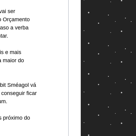
ai ser 
do Orçamento 
caso a verba 
tar.
s e mais 
 maior do 
bbit Sméagol vá 
conseguir ficar 
um. 
s próximo do 