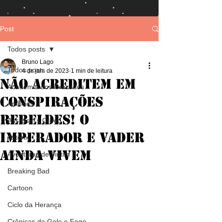
Post
Todos posts
Bruno Lago
Todos posts
4 de jan. de 2023
1 min de leitura
Não acreditem em
Academia dos Cruzados
conspirações
Análises
rebeldes! O
Assassin's Creed
Imperador e Vader
Asterix
ainda vivem
Aventuras de Tintim
Breaking Bad
Cartoon
Ciclo da Herança
Crônicas de Gelo e Fogo