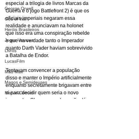
especial a trilogia de livros Marcas da 
George Orwell
Guerra e o jogo Battlefront 2) é que os 
oficiais imperiais negaram essa 
God of War
realidade e anunciavam na holonet 
Heróis Brasileiros
que isso era uma conspiração rebelde 
Jogos Vorazes
e que na verdade tanto o Imperador 
quanto Darth Vader haviam sobrevivido 
Livros
a Batalha de Endor. 
LucasFilm
Tentavam convencer a população 
Mad Max
disso e manter o Império artificialmente 
Magos e Semideuses
enquanto secretamente brigavam entre 
si para decidir quem seria o novo 
Marvel Comics
imperador. Claro que o plano não dá 
Matrix
certo e logo os rebeldes conseguem 
Mundo Mágico
acabar com os resquícios do Império 
com a rendição de Mas Amedda (que 
Nickelodeon
seria o próximo na linha de sucessão) 
Oz
na Batalha de Jakku. O mesmo deve 