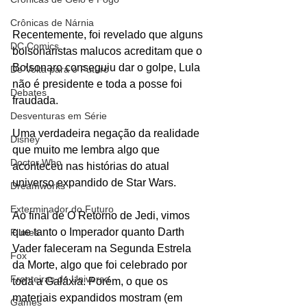
Crônicas de Nárnia
Recentemente, foi revelado que alguns 
DC Comics
bolsonaristas malucos acreditam que o 
Bolsonaro conseguiu dar o golpe, Lula 
De Volta para o Futuro
não é presidente e toda a posse foi 
Debates
fraudada.
Desventuras em Série
Uma verdadeira negação da realidade 
Disney
que muito me lembra algo que 
Doctor Who
aconteceu nas histórias do atual 
universo expandido de Star Wars. 
Dreamworks
Exterminador do Futuro
Ao final de O Retorno de Jedi, vimos 
que tanto o Imperador quanto Darth 
Filmes
Vader faleceram na Segunda Estrela 
Fox
da Morte, algo que foi celebrado por 
Fronteiras do Universo
toda a Galáxia. Porém, o que os 
materiais expandidos mostram (em 
Games