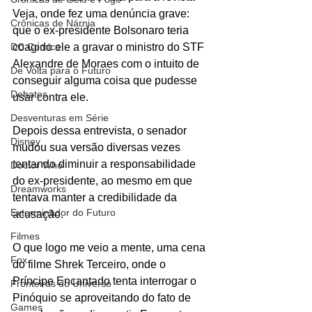
Veja, onde fez uma denúncia grave: 
Crônicas de Nárnia
que o ex-presidente Bolsonaro teria 
coagido ele a gravar o ministro do STF 
DC Comics
Alexandre de Moraes com o intuito de 
De Volta para o Futuro
conseguir alguma coisa que pudesse 
Debates
usar contra ele. 
Desventuras em Série
Depois dessa entrevista, o senador 
Disney
mudou sua versão diversas vezes 
tentando diminuir a responsabilidade 
Doctor Who
do ex-presidente, ao mesmo em que 
Dreamworks
tentava manter a credibilidade da 
Exterminador do Futuro
acusação.
Filmes
O que logo me veio a mente, uma cena 
Fox
do filme Shrek Terceiro, onde o 
Príncipe Encantado tenta interrogar o 
Fronteiras do Universo
Pinóquio se aproveitando do fato de 
Games