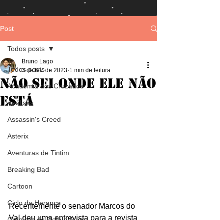
Post
Todos posts
Bruno Lago
Todos posts
3 de fev. de 2023
1 min de leitura
Não sei onde ele não
Academia dos Cruzados
está
Análises
Assassin's Creed
Asterix
Aventuras de Tintim
Breaking Bad
Cartoon
Ciclo da Herança
Recentemente o senador Marcos do 
Val deu uma entrevista para a revista 
Crônicas de Gelo e Fogo