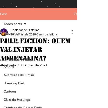
Post
Todos posts
Contador de Histórias
Todos posts
29 de mai. de 2020
1 min de leitura
Pulp Fiction: Quem
Academia dos Cruzados
vai injetar
Análises
adrenalina?
Assassin's Creed
Atualizado:
10 de mai. de 2021
Asterix
Aventuras de Tintim
Breaking Bad
Cartoon
Ciclo da Herança
Crônicas de Gelo e Fogo