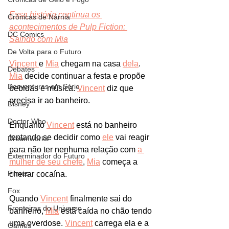
Essa história continua os 
Crônicas de Nárnia
acontecimentos de Pulp Fiction: 
DC Comics
Saindo com Mia
De Volta para o Futuro
Vincent 
e 
Mia
 chegam na casa 
dela
. 
Debates
Mia
 decide continuar a festa e propõe 
Desventuras em Série
bebidas e música. 
Vincent
 diz que 
precisa ir ao banheiro.
Disney
Doctor Who
Enquanto 
Vincent
 está no banheiro 
tentando se decidir como 
ele
 vai reagir 
Dreamworks
para não ter nenhuma relação com 
a 
Exterminador do Futuro
mulher de seu chefe
, 
Mia
 começa a 
Filmes
cheirar cocaína. 
Fox
Quando 
Vincent
 finalmente sai do 
Fronteiras do Universo
banheiro, 
Mia
 está caída no chão tendo 
uma overdose. 
Vincent
 carrega ela e a 
Games