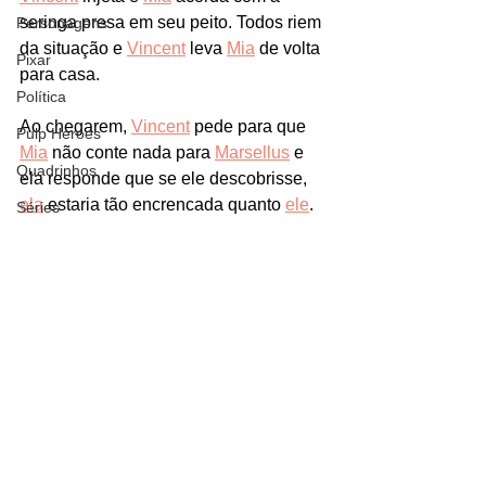
seringa presa em seu peito. Todos riem 
Personagens
da situação e 
Vincent
 leva 
Mia
 de volta 
Pixar
para casa.
Política
Ao chegarem, 
Vincent
 pede para que 
Pulp Heroes
Mia
 não conte nada para 
Marsellus
 e 
Quadrinhos
ela responde que se ele descobrisse, 
ela
 estaria tão encrencada quanto 
ele
. 
Séries
Os dois decidem manter enquanto
Sherlock Holmes
Vincent
 volta para casa para se 
Sítio do Pica-Pau Amarelo
recuperar do choque.
Star Trek
Netflix
Teorias
Terra-Média
The Walking Dead