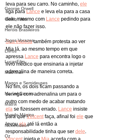
leva para seu carro. No caminho, 
ele
George Orwell
liga para 
Lance
 e leva ela para a casa 
dele, mesmo com 
Lance
 pedindo para 
God of War
ele não fazer isso. 
Heróis Brasileiros
Jogos Vorazes
Sua esposa
 também protesta ao ver 
Mia lá, ao mesmo tempo em que 
Livros
apressa 
Lance
 para encontra logo o 
LucasFilm
livro médico que ensinaria a injetar  
adrenalina de maneira correta. 
Mad Max
Magos e Semideuses
No fim, os dois ficam passando a 
Marvel Comics
seringa com adrenalina um para o 
outro com medo de acabar matando 
Matrix
ela
 se fizessem errado. 
Lance
 insiste 
Mundo Mágico
para que 
Vincent
 faça, afinal foi 
ele
 que 
levou 
ela
 até lá então a 
Nickelodeon
responsabilidade tinha que ser 
dele
. 
Oz
Vincent
 injeta e 
Mia
 acorda com a 